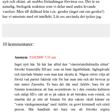
nytt och okänt, att snabba förändringar förvirrar oss. Det är en
naturlig, biologisk reaktion som vi delar med andra levande
varelser. Men till skillnad från t.ex. grodor (inget ont om grodor!)
har vi utrustats med ett intellekt. Låt oss använda det tycker jag.
10 kommentarer:
Anonym
3/10/2009 7:33 em
Inget nytt här. Så här har alltid den "vänsterintellektuella eliten"
försökt framställa SD:are; som en bunt lågutbildade, lågbegåvade
och inavlade bönder som man kan skratta åt. Någon större vilja att
förstå vad partiet faktiskt står för har man inte och det bevisar ju
inte minst Zaremba. Ta bara det där med Arklöv; bara för att
Jimmie konstaterar att han assimilerats in i den svenska kulturen
och enligt SD:s sätt att se på saken är att betrakta som svensk, så
innebär det ju inte att Jimmie för den sakens skull känner en
"varm värdegemenskap" med Arklöv, en grovt kriminell och störd
person. Här handlade det bara om att försöka avgöra