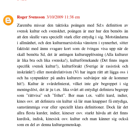
Roger Svensson
3/10/2009 11:38 em
Zaremba missar den taktiska poängen med Sd:s definition av
svensk kultur och svenskhet, poängen är mer hur den bemöts än
att den skulle vara speciellt stark eller entydig i sig. Motståndarna
i allmänhet, och den kulturmarxistiska vänstern i synnerhet, sitter
faktiskt med ännu svagare kort som de tvingas visa upp när de
skall bemöta Sd, det är antingen kulturupplösning (Alla kulturer
är lika bra och lika svenska!), kulturförnekande (Det finns ingen
specifik svensk kultur!), kulturförakt (Sverige är rasistisk och
inskränkt!) eller moralrelativism (Vi har ingen rätt att lägga oss i
och ha synpunkter på andra kulturers sedvänjor när de kommer
hit!). Kultur är svårdefinierat, vilket inte gör begreppet i sig
meningslöst, det är ju t.ex. lika svårt att entydigt definiera begrepp
som ”rättvisa” och ”frihet”. Ber man t.ex. valfri kurd, indier,
kines osv. att definiera sin kultur så lär man knappast få entydiga,
samstämmiga svar eller speciellt klara definitioner. Dock lär det
allra flesta kurder, indier, kineser osv. starkt hävda att det finns
kurdisk, indisk, kinesisk osv. kultur och man känner sig också
som en del av denna kulturgemenskap.