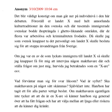
Anonym
3/10/2009 10:04 em
Det blir väldigt konstigt om man går ner på individnivå i den här
debatten. Föreställ er landet X med helt annorlunda
kulturtraditioner än den svenska och där tusentals immigrerade
svenskar bodde ihopträngda i ghetto-liknande områden, där de
flesta var arbetslösa och kriminaliteten frodades. Då skulle jag
som svensk knappast ta det personligt om landet X skulle besluta
sig för att stoppa invandringen från Sverige.
Om jag var en av de som lyckats immigrera till landet X så skulle
jag knappast få för mig att intervjua någon makthavare där och
ställa frågor om just mig, hurvida jag betraktades som en "X-are"
osv.
Vad förväntar man sig för svar liksom? Vad är syftet? Ska
makthavaren på något sätt skämmas? Självklart inte. Han/hon har
tagit ett för alla parter vettigt beslut. Om makthavaren egentligen
inte tycker att att du är en X-are så känner han/hon sig generad
över att ha fått frågan och har att välja mellan att ljuga eller riskera
att du känner dig kränkt.