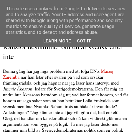
This site uses cookies from Google to deliver its services
and to analyze traffic. Your IP address and user-agent are
shared with Google along with performance and security
metrics to ensure quality of service, generate usage
▼
statistics, and to detect and address abuse.
tisdag 10 mars 2009
LEARN MORE
GOT IT
Känslor bestämmer om du är svensk eller
inte
Denna gång har jag inga problem med att följa DN:s
Maceij
Zaremba
när han letar efter svaren på vad som orsakar
främlingsrädsla, och jag häpnar när jag läser hans intervju med
Jimmie Åkesson
, ledare för Sverigedemokraterna. Den får mig att
undra hur Åkessons barndom såg ut; vad har format honom, vad får
honom att säga saker som att han betraktar Laila Freivalds som
svensk men inte Nyamko Sabuni trots att båda är invandrade?
Anledningen? ”Jag känner inte att jag vill göra det, helt enkelt”.
Okej, det handlar om känslor alltså och då kan vi direkt glömma en
argumentation som bygger på logik. Ju mer jag läser desto mer
stämmer min bild av Sverigedemokraternas politik som en politik