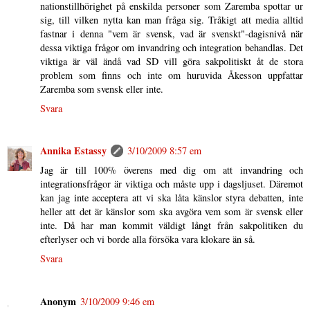
nationstillhörighet på enskilda personer som Zaremba spottar ur
sig, till vilken nytta kan man fråga sig. Tråkigt att media alltid
fastnar i denna "vem är svensk, vad är svenskt"-dagisnivå när
dessa viktiga frågor om invandring och integration behandlas. Det
viktiga är väl ändå vad SD vill göra sakpolitiskt åt de stora
problem som finns och inte om huruvida Åkesson uppfattar
Zaremba som svensk eller inte.
Svara
Annika Estassy
3/10/2009 8:57 em
Jag är till 100% överens med dig om att invandring och
integrationsfrågor är viktiga och måste upp i dagsljuset. Däremot
kan jag inte acceptera att vi ska låta känslor styra debatten, inte
heller att det är känslor som ska avgöra vem som är svensk eller
inte. Då har man kommit väldigt långt från sakpolitiken du
efterlyser och vi borde alla försöka vara klokare än så.
Svara
Anonym
3/10/2009 9:46 em