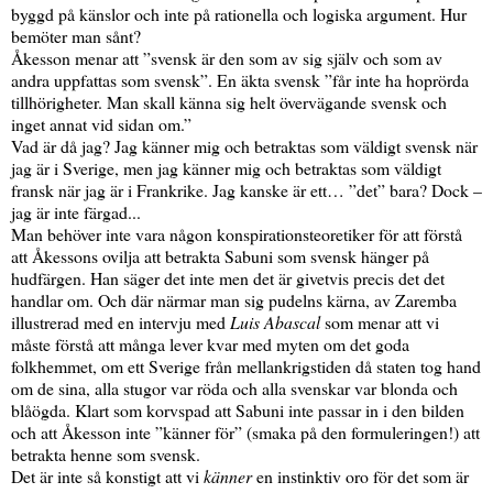
byggd på känslor och inte på rationella och logiska argument. Hur
bemöter man sånt?
Åkesson menar att ”svensk är den som av sig själv och som av
andra uppfattas som svensk”. En äkta svensk ”får inte ha hoprörda
tillhörigheter. Man skall känna sig helt övervägande svensk och
inget annat vid sidan om.”
Vad är då jag? Jag känner mig och betraktas som väldigt svensk när
jag är i Sverige, men jag känner mig och betraktas som väldigt
fransk när jag är i Frankrike. Jag kanske är ett… ”det” bara? Dock –
jag är inte färgad...
Man behöver inte vara någon konspirationsteoretiker för att förstå
att Åkessons ovilja att betrakta Sabuni som svensk hänger på
hudfärgen. Han säger det inte men det är givetvis precis det det
handlar om. Och där närmar man sig pudelns kärna, av Zaremba
illustrerad med en intervju med
Luis Abascal
som menar att vi
måste förstå att många lever kvar med myten om det goda
folkhemmet, om ett Sverige från mellankrigstiden då staten tog hand
om de sina, alla stugor var röda och alla svenskar var blonda och
blåögda. Klart som korvspad att Sabuni inte passar in i den bilden
och att Åkesson inte ”känner för” (smaka på den formuleringen!) att
betrakta henne som svensk.
Det är inte så konstigt att vi
känner
en instinktiv oro för det som är