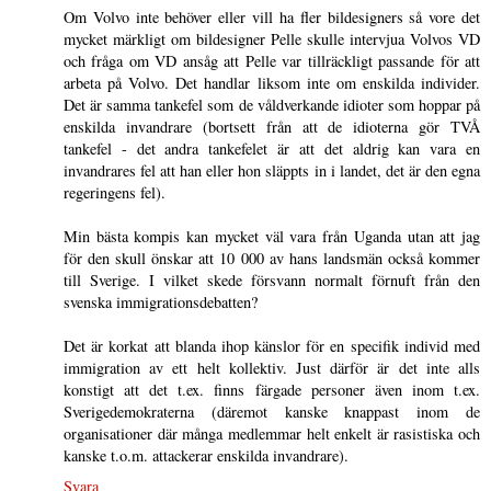
Om Volvo inte behöver eller vill ha fler bildesigners så vore det
mycket märkligt om bildesigner Pelle skulle intervjua Volvos VD
och fråga om VD ansåg att Pelle var tillräckligt passande för att
arbeta på Volvo. Det handlar liksom inte om enskilda individer.
Det är samma tankefel som de våldverkande idioter som hoppar på
enskilda invandrare (bortsett från att de idioterna gör TVÅ
tankefel - det andra tankefelet är att det aldrig kan vara en
invandrares fel att han eller hon släppts in i landet, det är den egna
regeringens fel).
Min bästa kompis kan mycket väl vara från Uganda utan att jag
för den skull önskar att 10 000 av hans landsmän också kommer
till Sverige. I vilket skede försvann normalt förnuft från den
svenska immigrationsdebatten?
Det är korkat att blanda ihop känslor för en specifik individ med
immigration av ett helt kollektiv. Just därför är det inte alls
konstigt att det t.ex. finns färgade personer även inom t.ex.
Sverigedemokraterna (däremot kanske knappast inom de
organisationer där många medlemmar helt enkelt är rasistiska och
kanske t.o.m. attackerar enskilda invandrare).
Svara