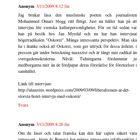
Anonym
3/11/2009 8:12 fm
Jag brukar läsa den muslimske poeten och journalisten
Mohammed Omars blogg rätt flitigt. Just nu håller han på att
intervjua lite svenska kulturpersonligheter. För en tid sedan var
han på besök hos Jan Myrdal och nu har han intervjuat
högerradikalen "Oskorei". Många intressanta perspektiv. Man ska
ha i åtanke också att Oskorei, som ger uttryck för dessa åsikter, i
pressen går under beteckning nazzzzist och är långt mer radikal än
sverigedemokraterna. Nåväl. Tidningarna fördummar ju
medborgarna mer än de fördjupar deras förståelse för företeelser i
samhället.
Länk till intervjun:
http://alazerius.wordpress.com/2009/03/09/liberalismen-ar-det-
storsta-hotet-intervju-med-oskorei/
Svara
Anonym
3/11/2009 8:26 fm
Om du läser och talar franska kan den här sajten säkert vara
intressant. Alain de Benoist har många intressanta infallsvinklar i