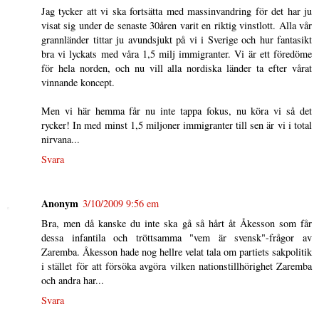
Jag tycker att vi ska fortsätta med massinvandring för det har ju
visat sig under de senaste 30åren varit en riktig vinstlott. Alla vår
grannländer tittar ju avundsjukt på vi i Sverige och hur fantasikt
bra vi lyckats med våra 1,5 milj immigranter. Vi är ett föredöme
för hela norden, och nu vill alla nordiska länder ta efter vårat
vinnande koncept.
Men vi här hemma får nu inte tappa fokus, nu köra vi så det
rycker! In med minst 1,5 miljoner immigranter till sen är vi i total
nirvana...
Svara
Anonym
3/10/2009 9:56 em
Bra, men då kanske du inte ska gå så hårt åt Åkesson som får
dessa infantila och tröttsamma "vem är svensk"-frågor av
Zaremba. Åkesson hade nog hellre velat tala om partiets sakpolitik
i stället för att försöka avgöra vilken nationstillhörighet Zaremba
och andra har...
Svara