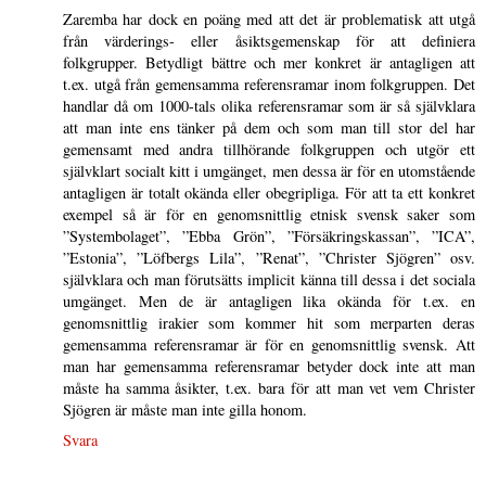
Zaremba har dock en poäng med att det är problematisk att utgå
från värderings- eller åsiktsgemenskap för att definiera
folkgrupper. Betydligt bättre och mer konkret är antagligen att
t.ex. utgå från gemensamma referensramar inom folkgruppen. Det
handlar då om 1000-tals olika referensramar som är så självklara
att man inte ens tänker på dem och som man till stor del har
gemensamt med andra tillhörande folkgruppen och utgör ett
självklart socialt kitt i umgänget, men dessa är för en utomstående
antagligen är totalt okända eller obegripliga. För att ta ett konkret
exempel så är för en genomsnittlig etnisk svensk saker som
”Systembolaget”, ”Ebba Grön”, ”Försäkringskassan”, ”ICA”,
”Estonia”, ”Löfbergs Lila”, ”Renat”, ”Christer Sjögren” osv.
självklara och man förutsätts implicit känna till dessa i det sociala
umgänget. Men de är antagligen lika okända för t.ex. en
genomsnittlig irakier som kommer hit som merparten deras
gemensamma referensramar är för en genomsnittlig svensk. Att
man har gemensamma referensramar betyder dock inte att man
måste ha samma åsikter, t.ex. bara för att man vet vem Christer
Sjögren är måste man inte gilla honom.
Svara