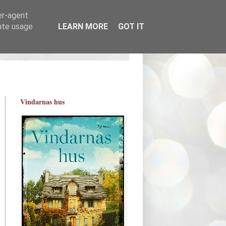
er-agent
rate usage
LEARN MORE
GOT IT
Vindarnas hus