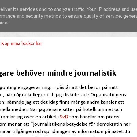
liver its services and to analyze traffic. Your IP address and us
rmance and security metrics to ensure quality of service, gene
buse.
Köp mina böcker här
re behöver mindre journalistik
ågonting engagerar mig. T påstår att det beror på mitt
, när några kollegor och jag diskuterade Organisationens
en, nämnde jag att det idag finns många andra kanaler att
onella medier. När jag senare sitter på hotellrummet och
amlar jag över en artikel i
SvD
som handlar om precis
bom menar att ”journalistikens betydelse för demokratin har
na är tillgången och spridningen av information på nätet. Ju