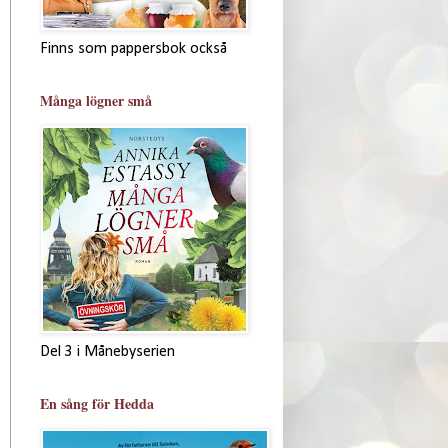
Finns som pappersbok också
Många lögner små
Del 3 i Månebyserien
En sång för Hedda