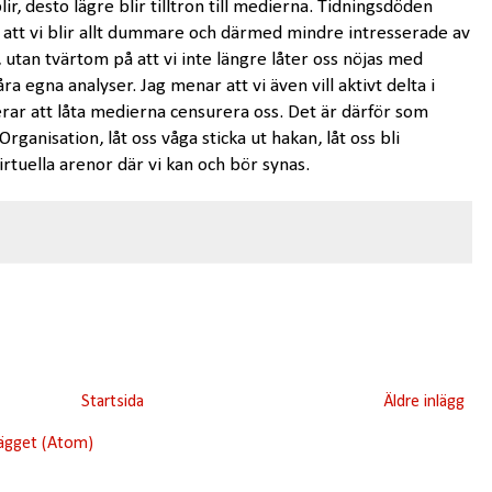
ir, desto lägre blir tilltron till medierna. Tidningsdöden
 att vi blir allt dummare och därmed mindre intresserade av
utan tvärtom på att vi inte längre låter oss nöjas med
åra egna analyser. Jag menar att vi även vill aktivt delta i
rar att låta medierna censurera oss. Det är därför som
ganisation, låt oss våga sticka ut hakan, låt oss bli
rtuella arenor där vi kan och bör synas.
Startsida
Äldre inlägg
lägget (Atom)