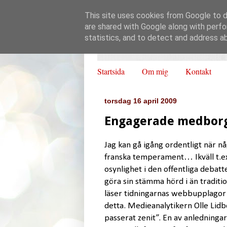
This site uses cookies from Google to de
are shared with Google along with perfo
statistics, and to detect and address a
Startsida
Om mig
Kontakt
torsdag 16 april 2009
Engagerade medborga
Jag kan gå igång ordentligt när n
franska temperament… Ikväll t.ex.
osynlighet i den offentliga debatt
göra sin stämma hörd i än traditi
läser tidningarnas webbupplagor r
detta. Medieanalytikern Olle Lid
passerat zenit”. En av anledningar