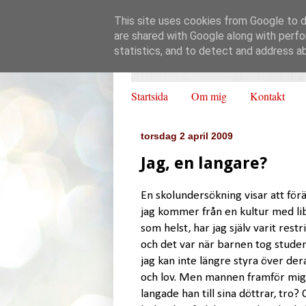
This site uses cookies from Google to de
are shared with Google along with perfo
statistics, and to detect and address a
Startsida
Om mig
Kontakt
torsdag 2 april 2009
Jag, en langare?
En skolundersökning visar att förä
jag kommer från en kultur med lib
som helst, har jag själv varit rest
och det var när barnen tog studen
jag kan inte längre styra över de
och lov. Men mannen framför mig i
langade han till sina döttrar, tro