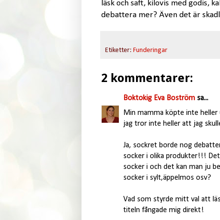
läsk och saft, kilovis med godis, k
debattera mer? Även det är skadl
Etiketter:
Funderingar
2 kommentarer:
Boktokig Eva Boström
sa...
Min mamma köpte inte heller ut
jag tror inte heller att jag sk
Ja, sockret borde nog debatter
socker i olika produkter!!! Det
socker i och det kan man ju be
socker i sylt,äppelmos osv?
Vad som styrde mitt val att l
titeln fångade mig direkt!