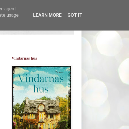
er-agent
rate usage
LEARN MORE
GOT IT
Vindarnas hus