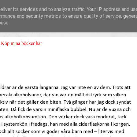
liver its services and to analyze traffic. Your IP address and us
rmance and security metrics to ensure quality of service, gene
buse.
Köp mina böcker här
ldrar är de värsta langarna. Jag var inte en av dem. Trots att
erala alkoholvanor, där vin var en måltidstryck som vilken
riktiv när det gäller den biten. Två gånger har jag dock syndat
ten. Då fick de varsin miniflaska bubbel. Nu är de vuxna och
ras alkoholkonsumtion. Den verkar dock vara moderat, tack
 systemkön i fredags, han med alla ciderflaskorna i korgen,
? Och allt socker som vi göder våra barn med – litervis med