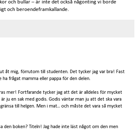
akor och bullar – är inte det också någonting vi borde
igt och beroendeframkallande.
 åt mig, förrutom till studenten. Det tycker jag var bra! Fast
ulle ha frågat mamma eller pappa för den delen.
as mer! Fortfarande tycker jag att det är alldeles för mycket
 är ju en sak med godis. Godis väntar man ju att det ska vara
gränsa till helgen. Men i mat... och måste det vara så mycket
äsa den boken? Titeln! Jag hade inte läst något om den men