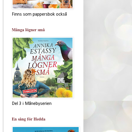
Finns som pappersbok också
Många lögner små
Del 3 i Månebyserien
En sång för Hedda