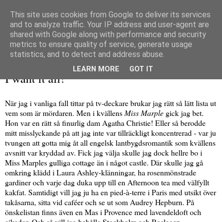
This site uses cookies from Google to deliver its services
and to analyze traffic. Your IP address and user-agent are
shared with Google along with performance and security
metrics to ensure quality of service, generate usage
▼
statistics, and to detect and address abuse.
onsdag 10 juni 2009
LEARN MORE
GOT IT
I want it all!
När jag i vanliga fall tittar på tv-deckare brukar jag rätt så lätt lista ut
vem som är mördaren. Men i kvällens
Miss Marple
gick jag bet.
Hon var en rätt så finurlig dam Agatha Christie! Eller så berodde
mitt misslyckande på att jag inte var tillräckligt koncentrerad - var ju
tvungen att gotta mig åt all engelsk lantbygdsromantik som kvällens
avsnitt var kryddad av. Fick jag välja skulle jag dock hellre bo i
Miss Marples gulliga cottage än i något castle. Där skulle jag gå
omkring klädd i Laura Ashley-klänningar, ha rosenmönstrade
gardiner och varje dag duka upp till en Afternoon tea med välfyllt
kakfat. Samtidigt vill jag ju ha en pied-à-terre i Paris med utsikt över
takåsarna, sitta vid caféer och se ut som Audrey Hepburn. På
önskelistan finns även en Mas i Provence med lavendeldoft och
cikador. Och så vill jag behålla Stockholm och Roslagen.