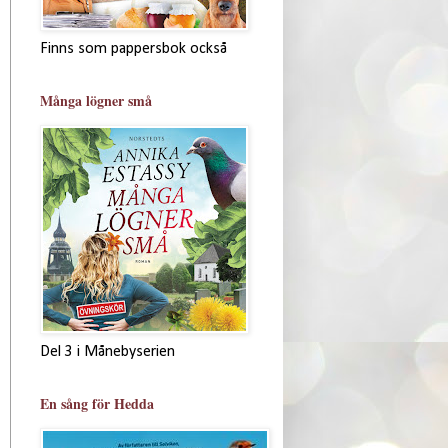
Finns som pappersbok också
Många lögner små
Del 3 i Månebyserien
En sång för Hedda