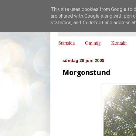
This site uses cookies from Google to de
are shared with Google along with perfo
statistics, and to detect and address a
Startsida
Om mig
Kontakt
söndag 28 juni 2009
Morgonstund