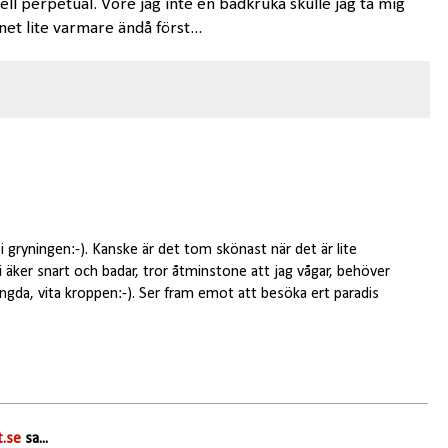
ll perpetual. Vore jag inte en badkruka skulle jag ta mig
et lite varmare ändå först...
 i gryningen:-). Kanske är det tom skönast när det är lite
i äker snart och badar, tror åtminstone att jag vågar, behöver
ängda, vita kroppen:-). Ser fram emot att besöka ert paradis
.se
sa...