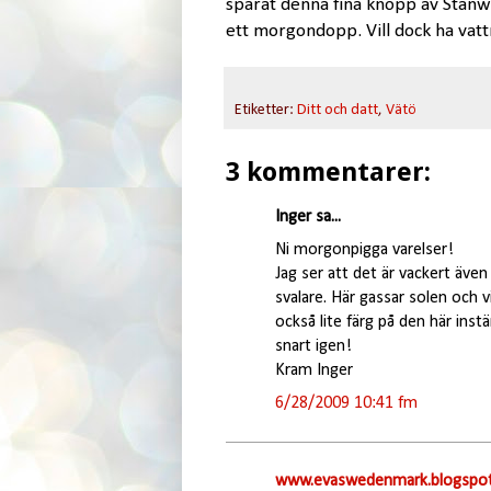
sparat denna fina knopp av Stanwe
ett morgondopp. Vill dock ha vattn
Etiketter:
Ditt och datt
,
Vätö
3 kommentarer:
Inger sa...
Ni morgonpigga varelser!
Jag ser att det är vackert även
svalare. Här gassar solen och v
också lite färg på den här inst
snart igen!
Kram Inger
6/28/2009 10:41 fm
www.evaswedenmark.blogspot