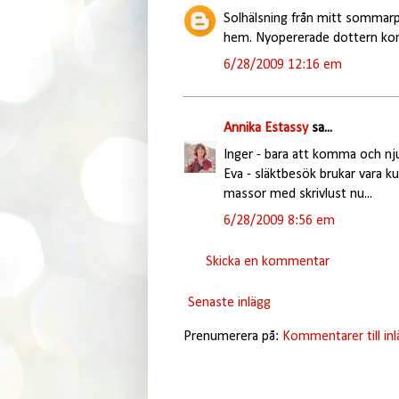
Solhälsning från mitt sommarpar
hem. Nyopererade dottern komm
6/28/2009 12:16 em
Annika Estassy
sa...
Inger - bara att komma och nju
Eva - släktbesök brukar vara ku
massor med skrivlust nu...
6/28/2009 8:56 em
Skicka en kommentar
Senaste inlägg
Prenumerera på:
Kommentarer till in