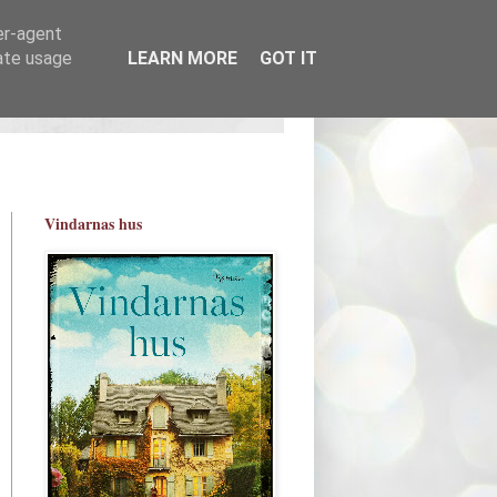
er-agent
rate usage
LEARN MORE
GOT IT
Vindarnas hus