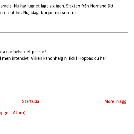
adis. Nu har lugnet lagt sig igen. Släkten från Norrland åkt
it ut hit. Nu, idag, börjar min sommar.
ta när helst det passar!
l men intensivt. Vilken kanonhelg ni fick! Hoppas du har
Startsida
Äldre inlägg
lägget (Atom)