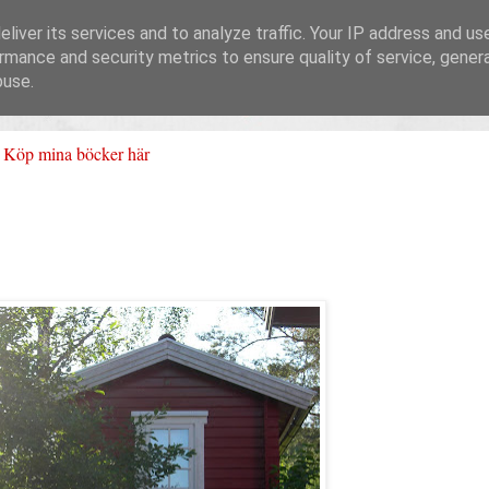
liver its services and to analyze traffic. Your IP address and us
rmance and security metrics to ensure quality of service, gene
buse.
Köp mina böcker här