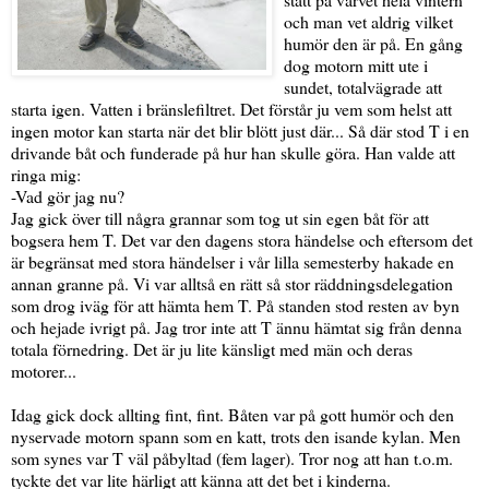
och man vet aldrig vilket
humör den är på. En gång
dog motorn mitt ute i
sundet, totalvägrade att
starta igen. Vatten i bränslefiltret. Det förstår ju vem som helst att
ingen motor kan starta när det blir blött just där... Så där stod T i en
drivande båt och funderade på hur han skulle göra. Han valde att
ringa mig:
-Vad gör jag nu?
Jag gick över till några grannar som tog ut sin egen båt för att
bogsera hem T. Det var den dagens stora händelse och eftersom det
är begränsat med stora händelser i vår lilla semesterby hakade en
annan granne på. Vi var alltså en rätt så stor räddningsdelegation
som drog iväg för att hämta hem T. På standen stod resten av byn
och hejade ivrigt på. Jag tror inte att T ännu hämtat sig från denna
totala förnedring. Det är ju lite känsligt med män och deras
motorer...
Idag gick dock allting fint, fint. Båten var på gott humör och den
nyservade motorn spann som en katt, trots den isande kylan. Men
som synes var T väl påbyltad (fem lager). Tror nog att han t.o.m.
tyckte det var lite härligt att känna att det bet i kinderna.