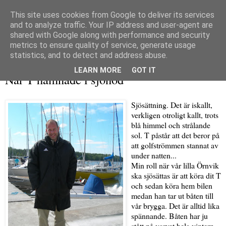
This site uses cookies from Google to deliver its services
and to analyze traffic. Your IP address and user-agent are
shared with Google along with performance and security
metrics to ensure quality of service, generate usage
▼
statistics, and to detect and address abuse.
lördag 6 juni 2009
LEARN MORE
GOT IT
När T hamnade i sjönöd
Sjösättning. Det är iskallt,
verkligen otroligt kallt, trots
blå himmel och strålande
sol. T påstår att det beror på
att golfströmmen stannat av
under natten...
Min roll när vår lilla Örnvik
ska sjösättas är att köra dit T
och sedan köra hem bilen
medan han tar ut båten till
vår brygga. Det är alltid lika
spännande. Båten har ju
stått på varvet hela vintern