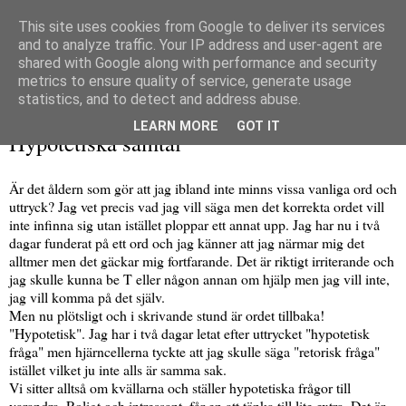
This site uses cookies from Google to deliver its services
and to analyze traffic. Your IP address and user-agent are
shared with Google along with performance and security
metrics to ensure quality of service, generate usage
▼
statistics, and to detect and address abuse.
söndag 26 juli 2009
LEARN MORE
GOT IT
Hypotetiska samtal
Är det åldern som gör att jag ibland inte minns vissa vanliga ord och
uttryck? Jag vet precis vad jag vill säga men det korrekta ordet vill
inte infinna sig utan istället ploppar ett annat upp. Jag har nu i två
dagar funderat på ett ord och jag känner att jag närmar mig det
alltmer men det gäckar mig fortfarande. Det är riktigt irriterande och
jag skulle kunna be T eller någon annan om hjälp men jag vill inte,
jag vill komma på det själv.
Men nu plötsligt och i skrivande stund är ordet tillbaka!
"Hypotetisk". Jag har i två dagar letat efter uttrycket "hypotetisk
fråga" men hjärncellerna tyckte att jag skulle säga "retorisk fråga"
istället vilket ju inte alls är samma sak.
Vi sitter alltså om kvällarna och ställer hypotetiska frågor till
varandra. Roligt och intressant, får en att tänka till lite extra. Det är