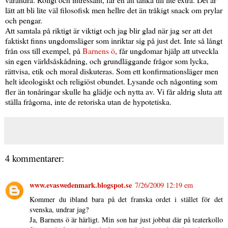
lätt att bli lite väl filosofisk men hellre det än tråkigt snack om prylar
och pengar.
Att samtala på riktigt är viktigt och jag blir glad när jag ser att det
faktiskt finns ungdomsläger som inriktar sig på just det. Inte så långt
från oss till exempel, på
Barnens ö
, får ungdomar hjälp att utveckla
sin egen världsåskådning, och grundläggande frågor som lycka,
rättvisa, etik och moral diskuteras. Som ett konfirmationsläger men
helt ideologiskt och religiöst obundet. Lysande och någonting som
fler än tonåringar skulle ha glädje och nytta av. Vi får aldrig sluta att
ställa frågorna, inte de retoriska utan de hypotetiska.
4 kommentarer:
www.evaswedenmark.blogspot.se
7/26/2009 12:19 em
Kommer du ibland bara på det franska ordet i stället för det
svenska, undrar jag?
Ja, Barnens ö är härligt. Min son har just jobbat där på teaterkollo