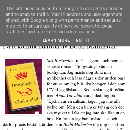
This site uses cookies from Google to deliver its services
and to analyze traffic. Your IP address and user-agent are
shared with Google along with performance and security
metrics to ensure quality of service, generate usage
▼
statistics, and to detect and address abuse.
måndag 10 augusti 2009
LEARN MORE
GOT IT
På rekommendation av Bodil Malmsten
Siri Hustvedt
är utläst – igen – och hennes
senaste roman, "Sorgesång" väntar i
bokhyllan. Jag måste nog stilla min
nyfikenhet och läsa några sidor ur den bara
för att se om jag blir lika betagen i den som
i "Vad jag älskade". Sedan ska jag fortsätta
med
Anna Gavalda
vars inledning på
"Lyckan är en sällsam fågel" jag inte alls
tyckte om. Men den kanske tar sig och det
ska mycket till för att jag inte ska läsa ut en
bok. En roman jag bara måste läsa och
därför precis beställt, är den som
Bodil Malmsten
tog upp i sitt fina
och vemodiga sommarprogram, "Drottningen vänder blad" av
Allan