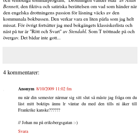
Bennett
, den fiktiva och satiriska berättelsen om vad som händer när
den engelska drottningens passion för läsning väcks av den
kommunala bokbussen. Den verkar vara en liten pärla som jag helt
missat. För övrigt fortsätter jag med bokgängets klassiskerlista och
näst på tur är "Rött och Svart" av
Stendahl.
Som T tröttnade på och
övergav. Det bådar inte gott...
4 kommentarer:
Anonym
8/10/2009 11:02 fm
nu när din semester närmar sig sitt slut så måste jag fråga om du
läst mitt boktips ännu lr väntar du med den tills ni åker till
Frankrike kanske??????
// Johan nu på eriksbergsgatan :-)
Svara