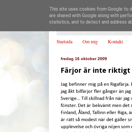
This site uses cookies from Google to de
are shared with Google along with perfo
statistics, and to detect and address a
Startsida
Om mig
Kontakt
fredag 16 oktober 2009
Färjor är inte riktig
Jag befinner mig på en Rigafärja. E
jag åkt bilfärjor fler gånger än ja
Sverige... Till skillnad från när j
fönster. Det är bekvämt men det sp
Finland, Åland, Tallinn eller Riga, 
är rätt så modest när det gäller 
upplevelse och övriga nöjen som d