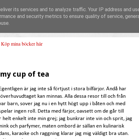
liver its services and to analyze traffic. Your IP address and us
rmance and security metrics to ensure quality of service, gene
buse.
Köp mina böcker här
t my cup of tea
gentligen är jag inte så förtjust i stora bilfärjor. Ändå har
g överhuvudtaget kan minnas. Alla dessa resor till och från
ag var barn, sover jag nu i en hytt högt upp i båten och med
elar ingen roll. Detta med färjor, oavsett om de går till
är helt enkelt inte min grej; jag bunkrar inte vin och sprit, jag
smink och parfymer, maten ombord är sällan en kulinarisk
ans, karaoke och raggning klarar jag mig väldigt bra utan.