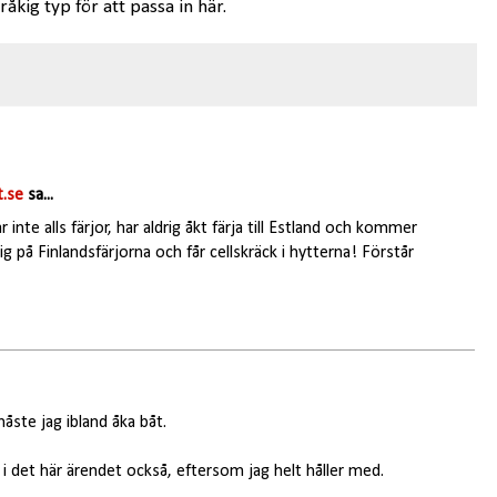
råkig typ för att passa in här.
.se
sa...
lar inte alls färjor, har aldrig åkt färja till Estland och kommer
ig på Finlandsfärjorna och får cellskräck i hytterna! Förstår
åste jag ibland åka båt.
b i det här ärendet också, eftersom jag helt håller med.