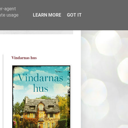
er-agent
rate usage
LEARN MORE
GOT IT
Vindarnas hus