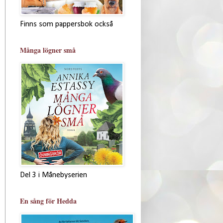
Finns som pappersbok också
Många lögner små
Del 3 i Månebyserien
En sång för Hedda