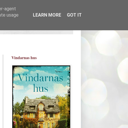
er-agent
rate usage
LEARN MORE
GOT IT
Vindarnas hus