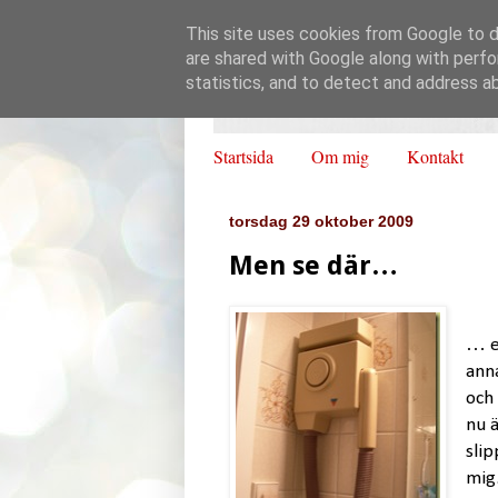
This site uses cookies from Google to de
are shared with Google along with perfo
statistics, and to detect and address a
Startsida
Om mig
Kontakt
torsdag 29 oktober 2009
Men se där…
… e
anna
och
nu 
sli
mig