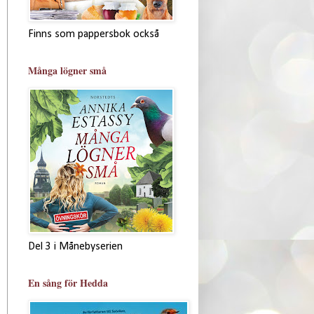
Finns som pappersbok också
Många lögner små
Del 3 i Månebyserien
En sång för Hedda