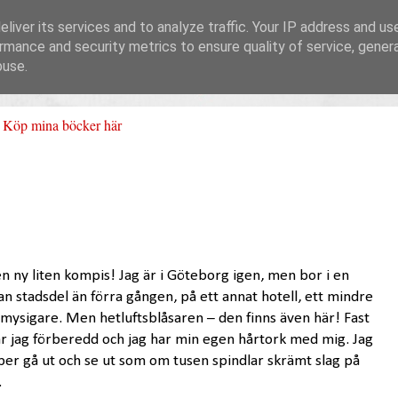
liver its services and to analyze traffic. Your IP address and us
rmance and security metrics to ensure quality of service, gene
buse.
Köp mina böcker här
n ny liten kompis! Jag är i Göteborg igen, men bor i en
n stadsdel än förra gången, på ett annat hotell, ett mindre
 mysigare. Men hetluftsblåsaren – den finns även här! Fast
är jag förberedd och jag har min egen hårtork med mig. Jag
pper gå ut och se ut som om tusen spindlar skrämt slag på
.