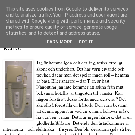
This site uses cookies from Google to deliver its services
and to analyze traffic. Your IP address and user-agent are
shared with Google along with performance and security
metrics to ensure quality of service, generate usage
▼
statistics, and to detect and address abuse.
söndag 4 oktober 2009
LEARN MORE
GOT IT
Retro?
Jag är hemma igen och det är givetivs otroligt
skönt och underbart. Det har varit givande och
trevliga dagar men det spelar ingen roll – hemma
är bäst. Eller snarare – där T är, är bäst.
Någonting jag inte kommer att sakna från mitt
bekväma hotelliv är tingesten till vänster. Kan
någon förstå att dessa fortfarande existerar? Det
ska alltså föreställa en hårtork. Den som bestämt
att denna apparat är vad en kvinna behöver måste
ha varit en... man. Detta är ingen hårtork, det är en
glödhetluftblåsare. Det enda den åstadkommer är
intressanta – och elektriska – frisyrer. Den blir dessutom själv så het
att det efter två minuter knappt går att hålla i den längre. Den är