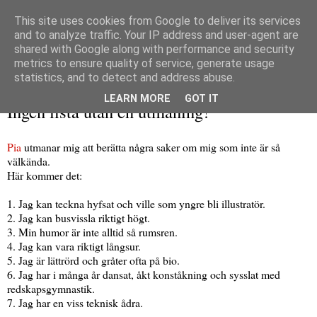
This site uses cookies from Google to deliver its services
and to analyze traffic. Your IP address and user-agent are
shared with Google along with performance and security
metrics to ensure quality of service, generate usage
▼
statistics, and to detect and address abuse.
torsdag 12 november 2009
LEARN MORE
GOT IT
Ingen lista utan en utmaning!
Pia
utmanar mig att berätta några saker om mig som inte är så
välkända.
Här kommer det:
1. Jag kan teckna hyfsat och ville som yngre bli illustratör.
2. Jag kan busvissla riktigt högt.
3. Min humor är inte alltid så rumsren.
4. Jag kan vara riktigt långsur.
5. Jag är lättrörd och gråter ofta på bio.
6. Jag har i många år dansat, åkt konståkning och sysslat med
redskapsgymnastik.
7. Jag har en viss teknisk ådra.