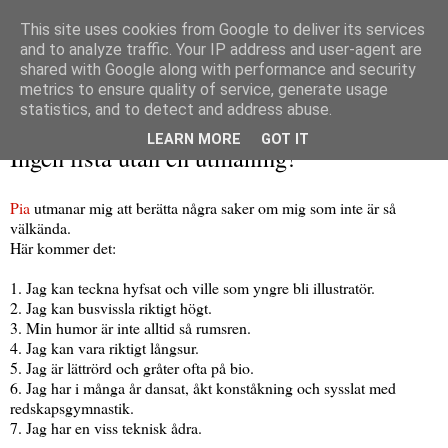
This site uses cookies from Google to deliver its services
and to analyze traffic. Your IP address and user-agent are
shared with Google along with performance and security
metrics to ensure quality of service, generate usage
▼
statistics, and to detect and address abuse.
torsdag 12 november 2009
LEARN MORE
GOT IT
Ingen lista utan en utmaning!
Pia
utmanar mig att berätta några saker om mig som inte är så
välkända.
Här kommer det:
1. Jag kan teckna hyfsat och ville som yngre bli illustratör.
2. Jag kan busvissla riktigt högt.
3. Min humor är inte alltid så rumsren.
4. Jag kan vara riktigt långsur.
5. Jag är lättrörd och gråter ofta på bio.
6. Jag har i många år dansat, åkt konståkning och sysslat med
redskapsgymnastik.
7. Jag har en viss teknisk ådra.