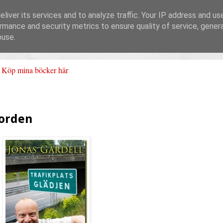
liver its services and to analyze traffic. Your IP address and us
rmance and security metrics to ensure quality of service, gene
buse.
Köp mina böcker här
Morden