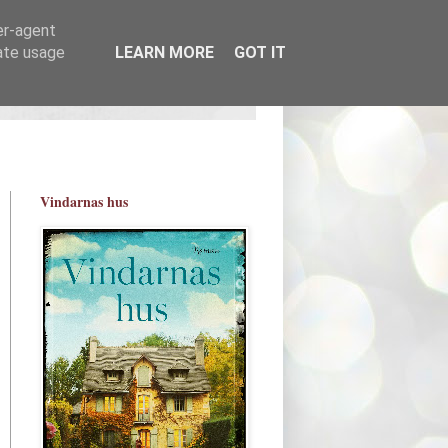
er-agent
rate usage
LEARN MORE
GOT IT
Vindarnas hus