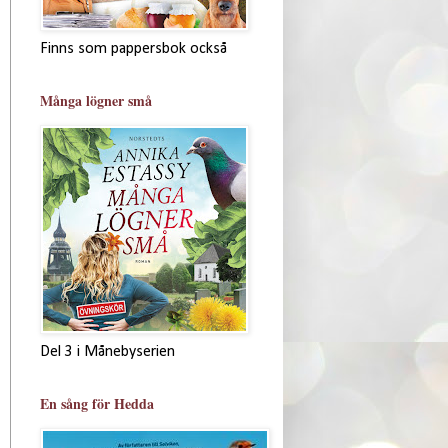
Finns som pappersbok också
Många lögner små
Del 3 i Månebyserien
En sång för Hedda