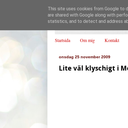
This site uses cookies from Google to de
are shared with Google along with perfo
statistics, and to detect and address a
Startsida
Om mig
Kontakt
onsdag 25 november 2009
Lite väl klyschigt i 