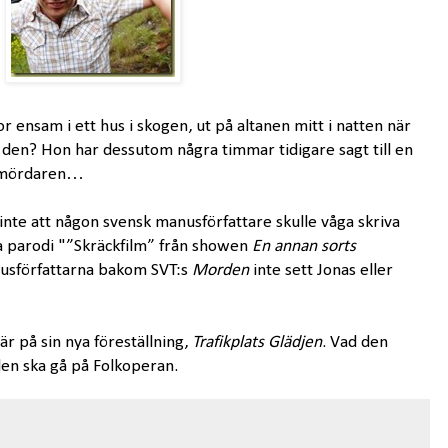
r ensam i ett hus i skogen, ut på altanen mitt i natten när
en? Hon har dessutom några timmar tidigare sagt till en
r mördaren…
 inte att någon svensk manusförfattare skulle våga skriva
iga parodi "”Skräckfilm” från showen
En annan sorts
usförfattarna bakom SVT:s
Morden
inte sett Jonas eller
är på sin nya föreställning,
Trafikplats Glädjen
. Vad den
den ska gå på Folkoperan.