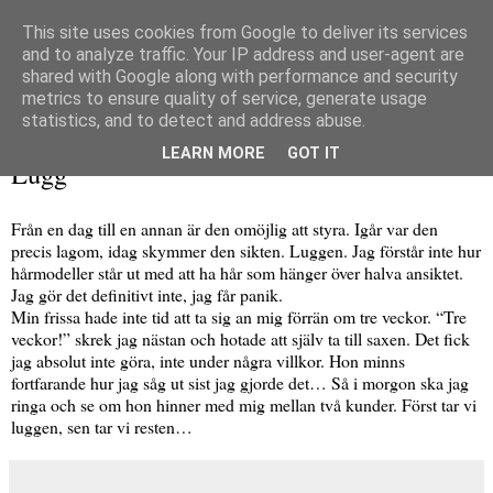
This site uses cookies from Google to deliver its services
and to analyze traffic. Your IP address and user-agent are
shared with Google along with performance and security
metrics to ensure quality of service, generate usage
▼
statistics, and to detect and address abuse.
tisdag 17 november 2009
LEARN MORE
GOT IT
Lugg
Från en dag till en annan är den omöjlig att styra. Igår var den
precis lagom, idag skymmer den sikten. Luggen. Jag förstår inte hur
hårmodeller står ut med att ha hår som hänger över halva ansiktet.
Jag gör det definitivt inte, jag får panik.
Min frissa hade inte tid att ta sig an mig förrän om tre veckor. “Tre
veckor!” skrek jag nästan och hotade att själv ta till saxen. Det fick
jag absolut inte göra, inte under några villkor. Hon minns
fortfarande hur jag såg ut sist jag gjorde det… Så i morgon ska jag
ringa och se om hon hinner med mig mellan två kunder. Först tar vi
luggen, sen tar vi resten…