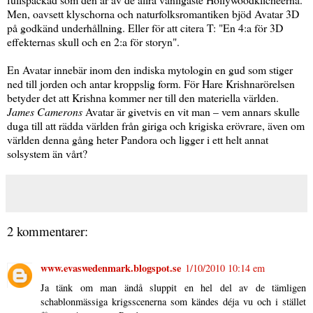
Men, oavsett klyschorna och naturfolksromantiken bjöd Avatar 3D
på godkänd underhållning. Eller för att citera T: "En 4:a för 3D
effekternas skull och en 2:a för storyn".
En Avatar innebär inom den indiska mytologin en gud som stiger
ned till jorden och antar kroppslig form. För Hare Krishnarörelsen
betyder det att Krishna kommer ner till den materiella världen.
James Camerons
Avatar är givetvis en vit man – vem annars skulle
duga till att rädda världen från giriga och krigiska erövrare, även om
världen denna gång heter Pandora och ligger i ett helt annat
solsystem än vårt?
2 kommentarer:
www.evaswedenmark.blogspot.se
1/10/2010 10:14 em
Ja tänk om man ändå sluppit en hel del av de tämligen
schablonmässiga krigsscenerna som kändes déja vu och i stället