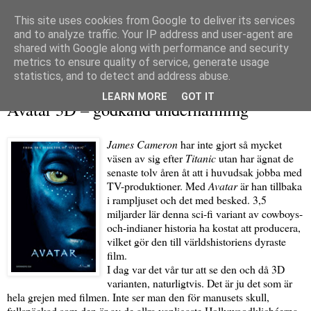
This site uses cookies from Google to deliver its services
and to analyze traffic. Your IP address and user-agent are
shared with Google along with performance and security
metrics to ensure quality of service, generate usage
▼
statistics, and to detect and address abuse.
söndag 10 januari 2010
LEARN MORE
GOT IT
Avatar 3D – godkänd underhållning
James Cameron
har inte gjort så mycket
väsen av sig efter
Titanic
utan har ägnat de
senaste tolv åren åt att i huvudsak jobba med
TV-produktioner. Med
Avatar
är han tillbaka
i rampljuset och det med besked. 3,5
miljarder lär denna sci-fi variant av cowboys-
och-indianer historia ha kostat att producera,
vilket gör den till världshistoriens dyraste
film.
I dag var det vår tur att se den och då 3D
varianten, naturligtvis. Det är ju det som är
hela grejen med filmen. Inte ser man den för manusets skull,
fullspäckad som den är av de allra vanligaste Hollywoodklichéerna.