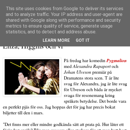
This site uses cookies from Google to deliver its services
and to analyze traffic. Your IP address and user-agent are
shared with Google along with performance and security
metrics to ensure quality of service, generate usage
▼
statistics, and to detect and address abuse.
onsdag 20 januari 2010
LEARN MORE
GOT IT
Eliza, Higgins och vi
På fredag har komedin
Pygmalion
med
Alexandra Rapaport
och
Johan Ulveson
premiär på
Dramatens stora scen. T är lite
svag för Alexandra, jag är lite svag
för Ulveson och båda är mycket
svaga för resonemang kring
språkets betydelse. Det borde vara
en perfekt pjäs för oss. Jag hoppas det för jag har precis bokat
biljetter till den i mars.
"Det finns mer eller mindre godkända sätt att prata på. Hur låter ett
förändrat språk? Blir man svagare eller starkare för att man bytt bort