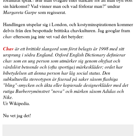
sin härkomst? Vad vinner man och vad förlorar man?" undrar
Margareta Garpe
som regisserat.
Handlingen utspelar sig i London, och kostyminspirationen kommer
delvis från den bespottade brittiska chavkulturen. Jag googlar fram
chav
eftersom jag inte vet vad det betyder:
Chav
är ett brittiskt slangord som först belagts år 1998 med sitt
ursprung i södra England. Oxford English Dictionary definierar
chav som en ung person som utmärker sig genom ohyfsat och
vårdslöst beteende och (ofta sportiga) märkeskläder; ordet har
bibetydelsen att denna person har låg social status. Den
subkulturella stereotypen är fixerad på saker såsom flashiga
"bling"-smycken och äkta eller kopierade designerkläder med det
rutiga Burberrymönstret "nova" och märken såsom Adidas och
Nike.
Ur Wikipedia.
Nu vet jag det!