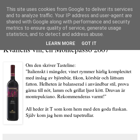
This site uses cookies from Google to deliver its services
and to analyze traffic. Your IP address and user-agent are
shared with Google along with performance and security
metrics to ensure quality of service, generate usage
▼
statistics, and to detect and address abuse.
fredag 29 januari 2010
LEARN MORE
GOT IT
Kvällens vin, en Montepasso 2007
Om den skriver Tasteline:
"Italienskt i mängder, vinet rymmer härlig komplexitet
med inslag av björnbär, fikon, körsbär och lättsam
fatton. Helheten är balanserad i användbar stil, prova
gärna till nöt, lamm och grillat ljust kött. Druvan är
montepulciano. Rekommenderas varmt!"
All heder åt T som kom hem med den goda flaskan.
Själv kom jag hem med tapetrullar.