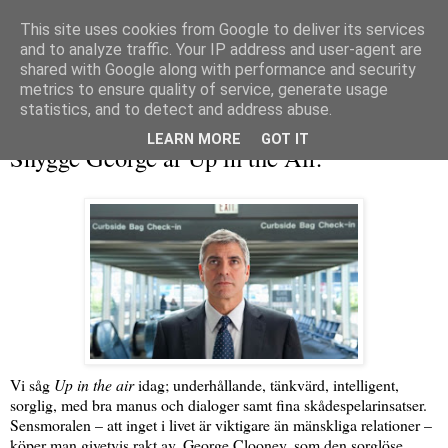
This site uses cookies from Google to deliver its services
and to analyze traffic. Your IP address and user-agent are
shared with Google along with performance and security
metrics to ensure quality of service, generate usage
▼
statistics, and to detect and address abuse.
söndag 24 januari 2010
LEARN MORE
GOT IT
Snygge George är Up in the Air.
Vi såg
Up in the air
idag; underhållande, tänkvärd, intelligent,
sorglig, med bra manus och dialoger samt fina skådespelarinsatser.
Sensmoralen – att inget i livet är viktigare än mänskliga relationer –
köper man givetvis rakt av. George Clooney, som den sorglöse