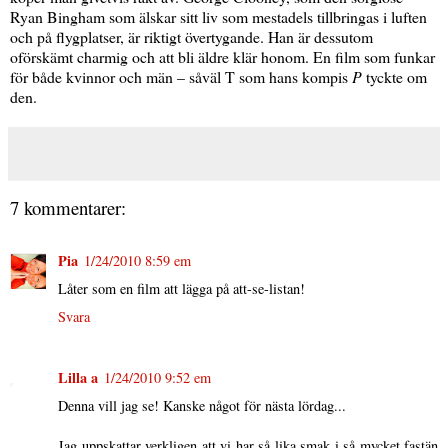
Ryan Bingham som älskar sitt liv som mestadels tillbringas i luften
och på flygplatser, är riktigt övertygande. Han är dessutom
oförskämt charmig och att bli äldre klär honom. En film som funkar
för både kvinnor och män – såväl T som hans kompis
P
tyckte om
den.
7 kommentarer:
Pia
1/24/2010 8:59 em
Låter som en film att lägga på att-se-listan!
Svara
Lilla a
1/24/2010 9:52 em
Denna vill jag se! Kanske något för nästa lördag...
Jag uppskattar verkligen att vi har så lika smak i så mycket fastän