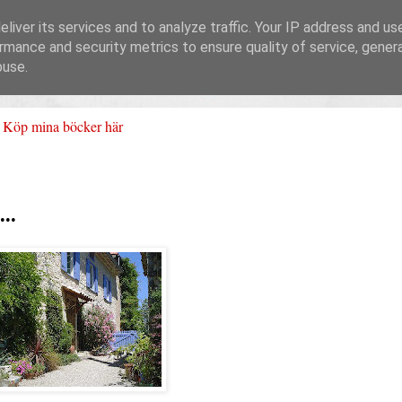
liver its services and to analyze traffic. Your IP address and us
rmance and security metrics to ensure quality of service, gene
buse.
Köp mina böcker här
..