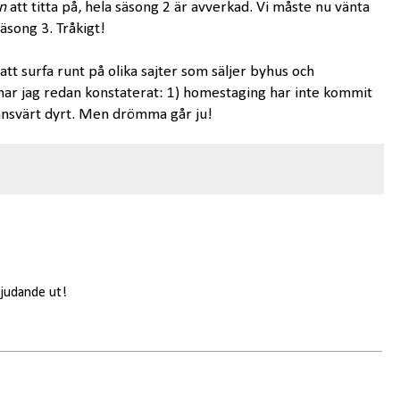
n
att titta på, hela säsong 2 är avverkad. Vi måste nu vänta
säsong 3. Tråkigt!
 att surfa runt på olika sajter som säljer byhus och
 har jag redan konstaterat: 1) homestaging har inte kommit
uktansvärt dyrt. Men drömma går ju!
bjudande ut!