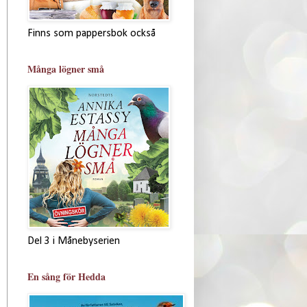
Finns som pappersbok också
Många lögner små
Del 3 i Månebyserien
En sång för Hedda