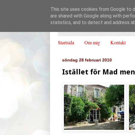
This site uses cookies from Google to de
are shared with Google along with perfo
statistics, and to detect and address a
Startsida
Om mig
Kontakt
söndag 28 februari 2010
Istället för Mad men.