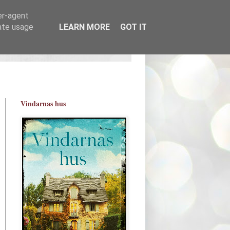
er-agent
rate usage
LEARN MORE
GOT IT
Vindarnas hus