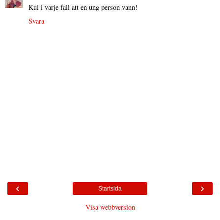
Kul i varje fall att en ung person vann!
Svara
‹
›
Startsida
Visa webbversion