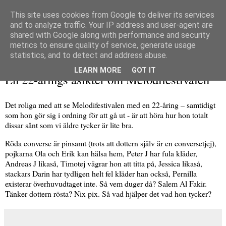
This site uses cookies from Google to deliver its services
and to analyze traffic. Your IP address and user-agent are
shared with Google along with performance and security
metrics to ensure quality of service, generate usage
▼
statistics, and to detect and address abuse.
lördag 13 mars 2010
LEARN MORE
GOT IT
En 22-årings åsikter om Melodifestivalen
Det roliga med att se Melodifestivalen med en 22-åring – samtidigt
som hon gör sig i ordning för att gå ut - är att höra hur hon totalt
dissar sånt som vi äldre tycker är lite bra.
Röda converse är pinsamt (trots att dottern själv är en conversetjej),
pojkarna Ola och Erik kan hälsa hem, Peter J har fula kläder,
Andreas J likaså, Timotej vägrar hon att titta på, Jessica likaså,
stackars Darin har tydligen helt fel kläder han också, Pernilla
existerar överhuvudtaget inte. Så vem duger då? Salem Al Fakir.
Tänker dottern rösta? Nix pix. Så vad hjälper det vad hon tycker?