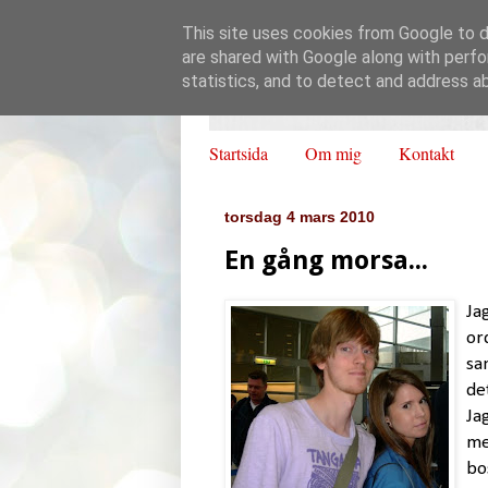
This site uses cookies from Google to de
are shared with Google along with perfo
statistics, and to detect and address a
Startsida
Om mig
Kontakt
torsdag 4 mars 2010
En gång morsa...
Ja
or
sa
de
Ja
me
bo