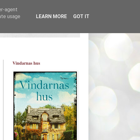
er-agent
rate usage
LEARN MORE
GOT IT
Vindarnas hus