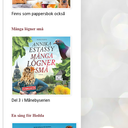
Finns som pappersbok också
Många lögner små
Del 3 i Månebyserien
En sång för Hedda