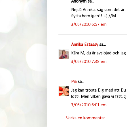
Anonym sa...
Nejdå Annika, säg som det är: du
flytta hem igen!! ;-) //M
3/05/2010 6:57 em
Annika Estassy
sa...
Kära M, du är avslöjad och jag
3/05/2010 7:38 em
Pia
sa...
Jag kan trösta Dig med att Du
lott! Men vilken gåva vi fått. :)
3/06/2010 6:01 em
Skicka en kommentar