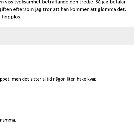
n viss tveksamhet beträffande den tredje. Så jag betalar
giften eftersom jag tror att han kommer att glömma det.
r hopplös.
pet, men det sitter alltid någon liten hake kvar.
r mamma.