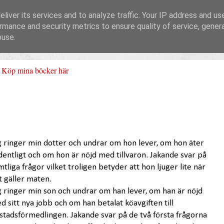
liver its services and to analyze traffic. Your IP address and us
rmance and security metrics to ensure quality of service, gene
buse.
Köp mina böcker här
g ringer min dotter och undrar om hon lever, om hon äter
dentligt och om hon är nöjd med tillvaron. Jakande svar på
mtliga frågor vilket troligen betyder att hon ljuger lite när
t gäller maten.
g ringer min son och undrar om han lever, om han är nöjd
d sitt nya jobb och om han betalat köavgiften till
stadsförmedlingen. Jakande svar på de två första frågorna