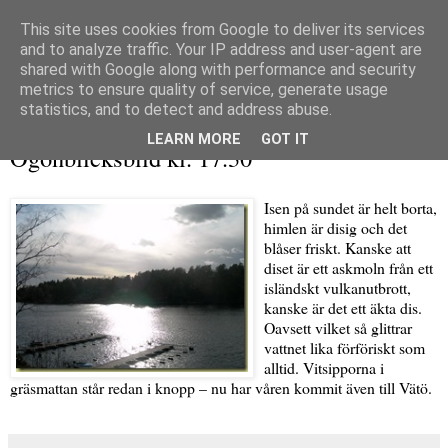
This site uses cookies from Google to deliver its services
and to analyze traffic. Your IP address and user-agent are
shared with Google along with performance and security
metrics to ensure quality of service, generate usage
▼
statistics, and to detect and address abuse.
lördag 17 april 2010
LEARN MORE
GOT IT
Ögonblicksbild kl. 17.30
Isen på sundet är helt borta,
himlen är disig och det
blåser friskt. Kanske att
diset är ett askmoln från ett
isländskt vulkanutbrott,
kanske är det ett äkta dis.
Oavsett vilket så glittrar
vattnet lika förföriskt som
alltid. Vitsipporna i
gräsmattan står redan i knopp – nu har våren kommit även till Vätö.