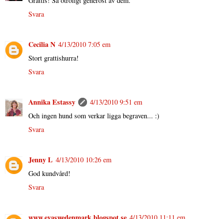
Grattis! Så otroligt generöst av dem.
Svara
Cecilia N
4/13/2010 7:05 em
Stort grattishurra!
Svara
Annika Estassy
4/13/2010 9:51 em
Och ingen hund som verkar ligga begraven... :)
Svara
Jenny L
4/13/2010 10:26 em
God kundvård!
Svara
www.evaswedenmark.blogspot.se
4/13/2010 11:11 em