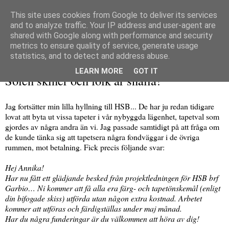
This site uses cookies from Google to deliver its services
and to analyze traffic. Your IP address and user-agent are
shared with Google along with performance and security
metrics to ensure quality of service, generate usage
▼
statistics, and to detect and address abuse.
tisdag 13 april 2010
LEARN MORE
GOT IT
Solen skiner och folk är snälla!
Jag fortsätter min lilla hyllning till HSB... De har ju redan tidigare
lovat att byta ut vissa tapeter i vår nybyggda lägenhet, tapetval som
gjordes av några andra än vi. Jag passade samtidigt på att fråga om
de kunde tänka sig att tapetsera några fondväggar i de övriga
rummen, mot betalning. Fick precis följande svar:
Hej Annika!
Har nu fått ett glädjande besked från projektledningen för HSB brf
Garbio… Ni kommer att få alla era färg- och tapetönskemål (enligt
din bifogade skiss) utförda utan någon extra kostnad. Arbetet
kommer att utföras och färdigställas under maj månad.
Har du några funderingar är du välkommen att höra av dig!