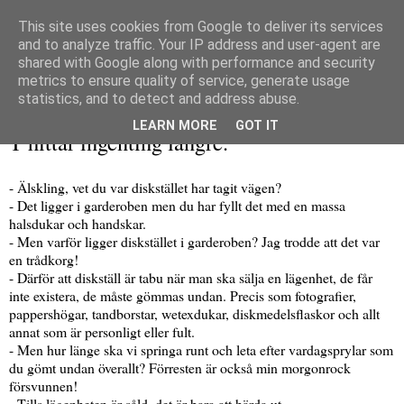
This site uses cookies from Google to deliver its services
and to analyze traffic. Your IP address and user-agent are
shared with Google along with performance and security
metrics to ensure quality of service, generate usage
▼
statistics, and to detect and address abuse.
tisdag 6 april 2010
LEARN MORE
GOT IT
T hittar ingenting längre.
- Älskling, vet du var diskstället har tagit vägen?
- Det ligger i garderoben men du har fyllt det med en massa
halsdukar och handskar.
- Men varför ligger diskstället i garderoben? Jag trodde att det var
en trådkorg!
- Därför att diskställ är tabu när man ska sälja en lägenhet, de får
inte existera, de måste gömmas undan. Precis som fotografier,
pappershögar, tandborstar, wetexdukar, diskmedelsflaskor och allt
annat som är personligt eller fult.
- Men hur länge ska vi springa runt och leta efter vardagsprylar som
du gömt undan överallt? Förresten är också min morgonrock
försvunnen!
- Tills lägenheten är såld, det är bara att härda ut...