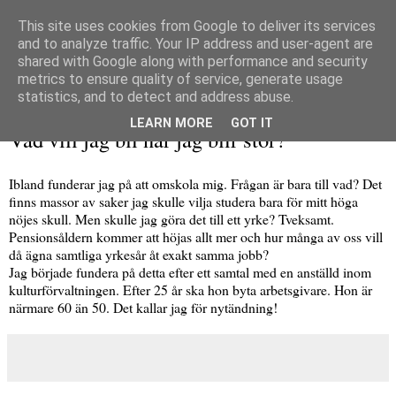
This site uses cookies from Google to deliver its services
and to analyze traffic. Your IP address and user-agent are
shared with Google along with performance and security
metrics to ensure quality of service, generate usage
▼
statistics, and to detect and address abuse.
torsdag 15 april 2010
LEARN MORE
GOT IT
Vad vill jag bli när jag blir stor?
Ibland funderar jag på att omskola mig. Frågan är bara till vad? Det
finns massor av saker jag skulle vilja studera bara för mitt höga
nöjes skull. Men skulle jag göra det till ett yrke? Tveksamt.
Pensionsåldern kommer att höjas allt mer och hur många av oss vill
då ägna samtliga yrkesår åt exakt samma jobb?
Jag började fundera på detta efter ett samtal med en anställd inom
kulturförvaltningen. Efter 25 år ska hon byta arbetsgivare. Hon är
närmare 60 än 50. Det kallar jag för nytändning!