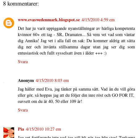
8 kommentarer:
www.evaswedenmark.blogspot.se
4/15/2010 4:59 em
Det har ju varit uppiggande nyanställningar av härliga kompetenta
kvinnor 60+ ett tag - SR, Dramaten... Så vem vet vad som väntar
dig Annika! Jag vet i alla fall en sak: Du kommer aldrig att sätta
dig ner och invänta stillsamma dagar utan jag ser dig som
entusiastisk och fullt sysselsatt även i ålder +++ :)
Svara
Anonym
4/15/2010 8:03 em
Jag håller med Eva, jag tänker på samma sätt. Vad än du vill göra
eller gör, så hoppas jag att du följer din inre röst och GO FOR IT,
oavsett om du är 40, 50 eller 109 år!
Svara
Pia
4/15/2010 10:27 em
Jag vet fortfarande inte vad jag vill bli när jag blir stor! Tankarna