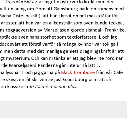
legendariskt liv
, är inget mästerverk direkt men den
e haft en aning om. Som att Gainsbourg hade en romans med
Sacha Distel också!), att han skrivit en hel massa låtar för
artister, att han var en allkonstnär som även kunde teckna,
ans reggaeversion av Marseljäsen gjorde skandal i Frankrike.
pptäckte även hans storhet som textförfattare. L och jag
ock svårt att förstå varför så många kvinnor var tokiga i
 men detta med det manliga geniets dragningskraft är ett
gt mysterium. Och kan ni tänka er att jag blev lite rörd när
örde Marseljäsen! Ränderna går inte ur så lätt…
 lyssnar T och jag gärna på
Black Trombone
från vår Café
re skiva, en låt skriven av just Gainsbourg och rätt så
sen klassikern
Je t'aime moi non plus
.