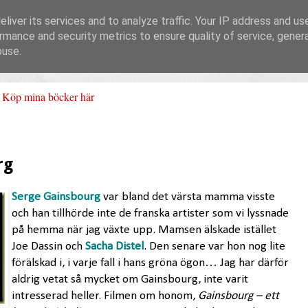
liver its services and to analyze traffic. Your IP address and us
rmance and security metrics to ensure quality of service, gene
buse.
Köp mina böcker här
rg
Serge Gainsbourg
var bland det värsta mamma visste
och han tillhörde inte de franska artister som vi lyssnade
på hemma när jag växte upp. Mamsen älskade istället
Joe Dassin och
Sacha Distel
. Den senare var hon nog lite
förälskad i, i varje fall i hans gröna ögon… Jag har därför
aldrig vetat så mycket om Gainsbourg, inte varit
intresserad heller. Filmen om honom,
Gainsbourg – ett