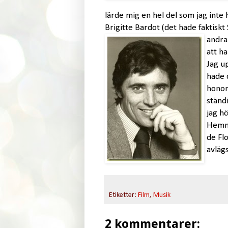
lärde mig en hel del som jag int
Brigitte Bardot (det hade faktiskt 
andra
att h
Jag u
hade d
honom
ständi
jag h
Hemma
de Flo
avläg
Etiketter:
Film
,
Musik
2 kommentarer: