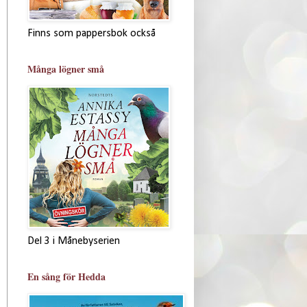
Finns som pappersbok också
Många lögner små
Del 3 i Månebyserien
En sång för Hedda