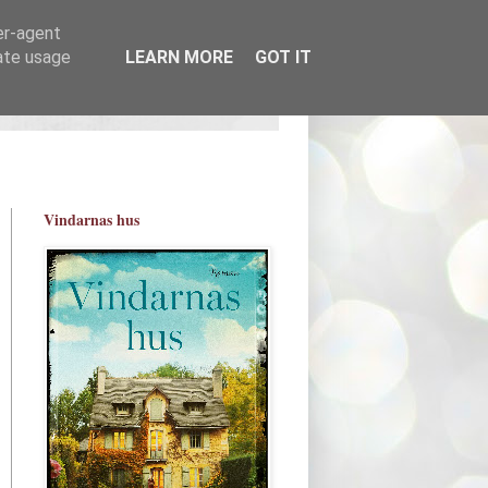
er-agent
rate usage
LEARN MORE
GOT IT
Vindarnas hus