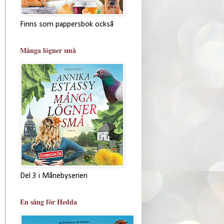
Finns som pappersbok också
Många lögner små
Del 3 i Månebyserien
En sång för Hedda