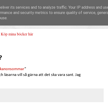
liver its services and to analyze traffic. Your IP address and us
rmance and security metrics to ensure quality of service, gene
buse.
Köp mina böcker här
?
en kanonsommar
"
h läsarna vill så gärna att det ska vara sant. Jag