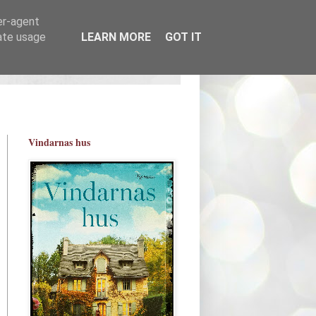
er-agent
rate usage
LEARN MORE
GOT IT
Vindarnas hus