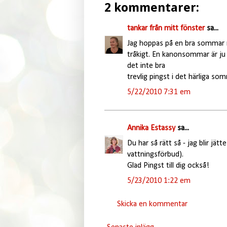
2 kommentarer:
tankar från mitt fönster
sa...
Jag hoppas på en bra sommar me
tråkigt. En kanonsommar är ju 
det inte bra
trevlig pingst i det härliga s
5/22/2010 7:31 em
Annika Estassy
sa...
Du har så rätt så - jag blir jät
vattningsförbud).
Glad Pingst till dig också!
5/23/2010 1:22 em
Skicka en kommentar