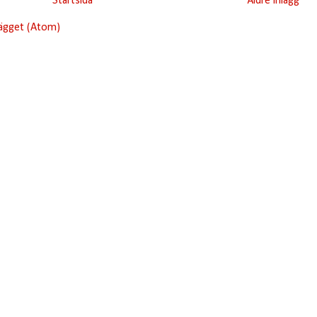
Startsida
Äldre inlägg
lägget (Atom)