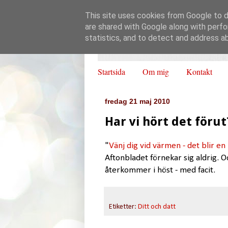
This site uses cookies from Google to de
are shared with Google along with perfo
statistics, and to detect and address a
Startsida
Om mig
Kontakt
fredag 21 maj 2010
Har vi hört det förut
"
Vänj dig vid värmen - det blir 
Aftonbladet förnekar sig aldrig. Oc
återkommer i höst - med facit.
Etiketter:
Ditt och datt