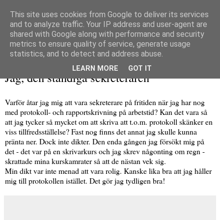
This site uses cookies from Google to deliver its services
and to analyze traffic. Your IP address and user-agent are
shared with Google along with performance and security
metrics to ensure quality of service, generate usage
▼
statistics, and to detect and address abuse.
måndag 31 maj 2010
LEARN MORE
GOT IT
Jag, den ständiga sekreteraren
Varför åtar jag mig att vara sekreterare på fritiden när jag har nog
med protokoll- och rapportskrivning på arbetstid? Kan det vara så
att jag tycker så mycket om att skriva att t.o.m. protokoll skänker en
viss tillfredsställelse? Fast nog finns det annat jag skulle kunna
pränta ner. Dock inte dikter. Den enda gången jag försökt mig på
det - det var på en skrivarkurs och jag skrev någonting om regn -
skrattade mina kurskamrater så att de nästan vek sig.
Min dikt var inte menad att vara rolig. Kanske lika bra att jag håller
mig till protokollen istället. Det gör jag tydligen bra!