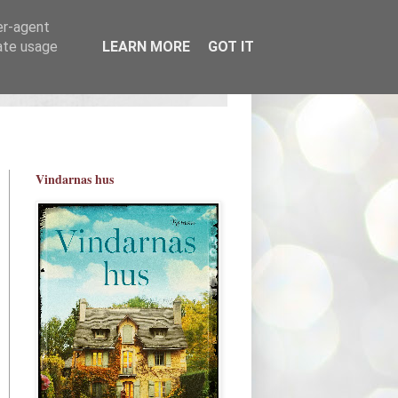
er-agent
rate usage
LEARN MORE
GOT IT
Vindarnas hus