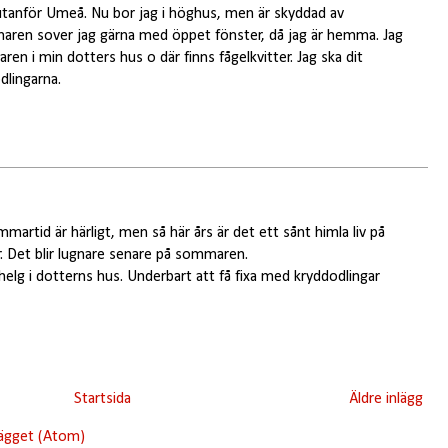
anför Umeå. Nu bor jag i höghus, men är skyddad av
maren sover jag gärna med öppet fönster, då jag är hemma. Jag
ren i min dotters hus o där finns fågelkvitter. Jag ska dit
lingarna.
artid är härligt, men så här års är det ett sånt himla liv på
r. Det blir lugnare senare på sommaren.
 helg i dotterns hus. Underbart att få fixa med kryddodlingar
Startsida
Äldre inlägg
lägget (Atom)