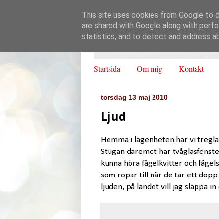
This site uses cookies from Google to de
are shared with Google along with perfo
statistics, and to detect and address a
Startsida
Om mig
Kontakt
torsdag 13 maj 2010
Ljud
Hemma i lägenheten har vi treglas
Stugan däremot har tvåglasfönster
kunna höra fågelkvitter och fågel
som ropar till när de tar ett dopp i
ljuden, på landet vill jag släppa in