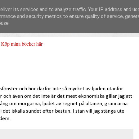
liver its services and to analyze traffic. Your IP address and us
rmance and security metrics to ensure quality of service, gene
buse.
Köp mina böcker här
fönster och hör därför inte så mycket av ljuden utanför.
 och även om det inte är det mest ekonomiska gillar jag att
sång om morgarna, ljudet av regnet på altanen, grannarna
 det iskalla sundet efter bastun. I stan vill jag stänga ute
 dem.