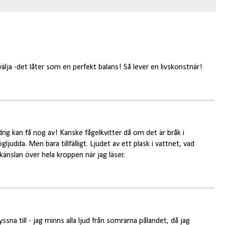
älja -det låter som en perfekt balans! Så lever en livskonstnär!
g kan få nog av! Kanske fågelkvitter då om det är bråk i
judda. Men bara tillfälligt. Ljudet av ett plask i vattnet, vad
 känslan över hela kroppen när jag läser.
ssna till - jag minns alla ljud från somrarna pålandet, då jag