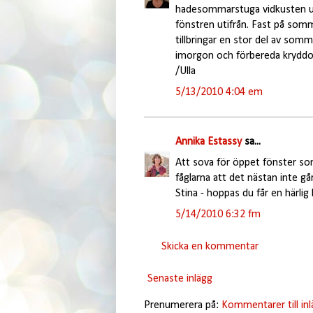
hadesommarstuga vidkusten ut
fönstren utifrån. Fast på som
tillbringar en stor del av somma
imorgon och förbereda kryddod
/Ulla
5/13/2010 4:04 em
Annika Estassy
sa...
Att sova för öppet fönster somm
fåglarna att det nästan inte gå
Stina - hoppas du får en härlig
5/14/2010 6:32 fm
Skicka en kommentar
Senaste inlägg
Prenumerera på:
Kommentarer till in