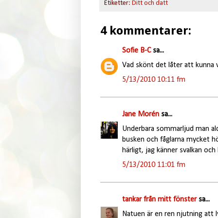
Etiketter:
Ditt och datt
4 kommentarer:
Sofie B-C
sa...
Vad skönt det låter att kunna v
5/13/2010 10:11 fm
Jane Morén
sa...
Underbara sommarljud man aldri
busken och fåglarna mycket högl
härligt, jag känner svalkan och
5/13/2010 11:01 fm
tankar från mitt fönster
sa...
Natuen är en ren njutning att ly