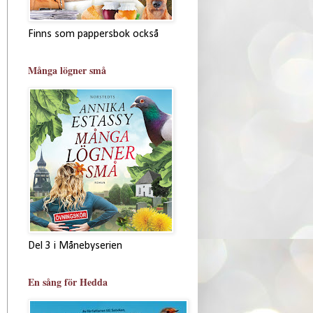
Finns som pappersbok också
Många lögner små
Del 3 i Månebyserien
En sång för Hedda