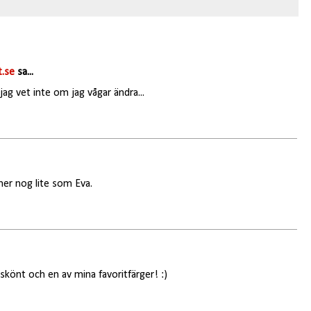
.se
sa...
ag vet inte om jag vågar ändra...
ner nog lite som Eva.
skönt och en av mina favoritfärger! :)