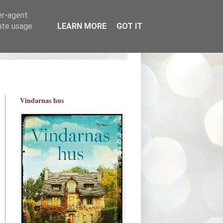
er-agent
rate usage
LEARN MORE
GOT IT
Vindarnas hus