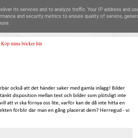
liver its services and to analyze traffic. Your IP address and us
rmance and security metrics to ensure quality of service, gene
buse.
Köp mina böcker här
ebär också att det händer saker med gamla inlägg! Bilder
tänkt disposition mellan text och bilder som plötsligt inte
l att vi ska förnya oss lite, varför kan de då inte hitta en
ekten förblir där man en gång placerat dem? Herregud - vi