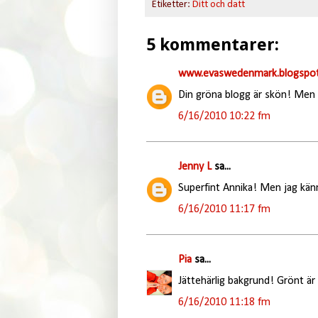
Etiketter:
Ditt och datt
5 kommentarer:
www.evaswedenmark.blogspot
Din gröna blogg är skön! Men j
6/16/2010 10:22 fm
Jenny L
sa...
Superfint Annika! Men jag kän
6/16/2010 11:17 fm
Pia
sa...
Jättehärlig bakgrund! Grönt är 
6/16/2010 11:18 fm