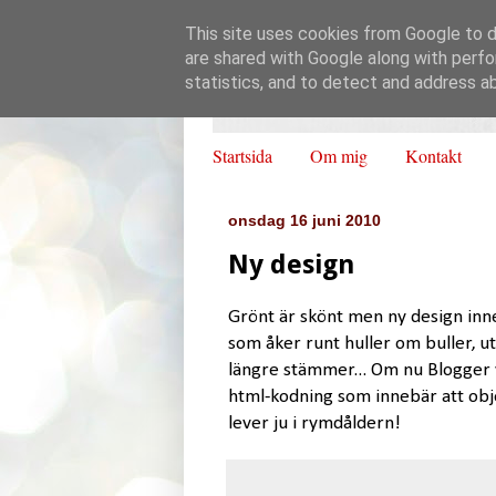
This site uses cookies from Google to de
are shared with Google along with perfo
statistics, and to detect and address a
Startsida
Om mig
Kontakt
onsdag 16 juni 2010
Ny design
Grönt är skönt men ny design inn
som åker runt huller om buller, ut
längre stämmer... Om nu Blogger vil
html-kodning som innebär att obj
lever ju i rymdåldern!