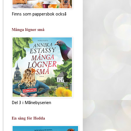
Finns som pappersbok också
Många lögner små
Del 3 i Månebyserien
En sång för Hedda