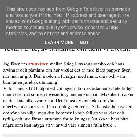
This site uses cookies from Google to deliver its services
and to analyze traffic. Your IP address and user-agent are
shared with Google along with performance and security
metrics to ensure quality of service, generate usage
▼
statistics, and to detect and address abuse.
onsdag 16 juni 2010
LEARN MORE
GOT IT
Testamente, av omtanke om dem vi älskar.
Jag läser om
arvstvisten
mellan Stieg Larssons sambo och hans
arvingar och påminns om hur viktigt det är med klara papper, även
när man är gift. Den moderna familjen med mina, dina och våra
barn är en juridisk utmaning!
Vi har precis fått hjälp med vårt eget inbördestestamente. Inte billigt
men vi ser det som en investering, inte en kostnad. Makabert! tycker
en del. Inte alls, svarar jag. Det är just av omtanke om våra
efterlevande som vi vill ha ordning och reda. De kanske inte tycker
om vår sista vilja, men den kommer i varje fall att vara klar och
tydlig och inte lämna utrymme för tolkningar. Nu ska vi bara hitta
några som kan intyga att vi är vid våra sinnens fulla bruk …