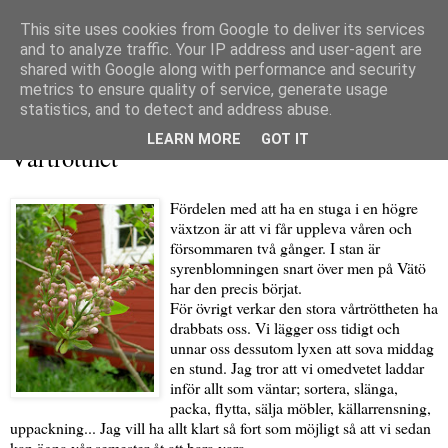
This site uses cookies from Google to deliver its services
and to analyze traffic. Your IP address and user-agent are
shared with Google along with performance and security
metrics to ensure quality of service, generate usage
▼
statistics, and to detect and address abuse.
söndag 13 juni 2010
LEARN MORE
GOT IT
Vårtrötthet
Fördelen med att ha en stuga i en högre
växtzon är att vi får uppleva våren och
försommaren två gånger. I stan är
syrenblomningen snart över men på Vätö
har den precis börjat.
För övrigt verkar den stora vårtröttheten ha
drabbats oss. Vi lägger oss tidigt och
unnar oss dessutom lyxen att sova middag
en stund. Jag tror att vi omedvetet laddar
inför allt som väntar; sortera, slänga,
packa, flytta, sälja möbler, källarrensning,
uppackning... Jag vill ha allt klart så fort som möjligt så att vi sedan
kan ägna vår semester åt att bara vara.