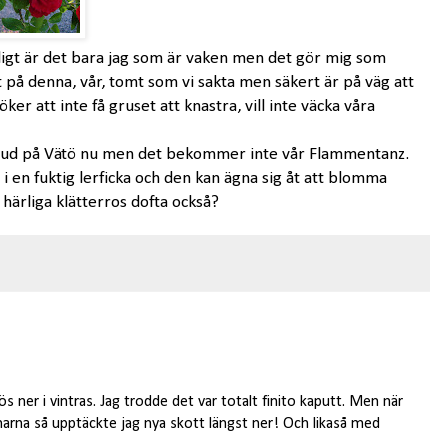
nligt är det bara jag som är vaken men det gör mig som
 på denna, vår, tomt som vi sakta men säkert är på väg att
öker att inte få gruset att knastra, vill inte väcka våra
rbud på Vätö nu men det bekommer inte vår Flammentanz.
 i en fuktig lerficka och den kan ägna sig åt att blomma
härliga klätterros dofta också?
s ner i vintras. Jag trodde det var totalt finito kaputt. Men när
narna så upptäckte jag nya skott längst ner! Och likaså med