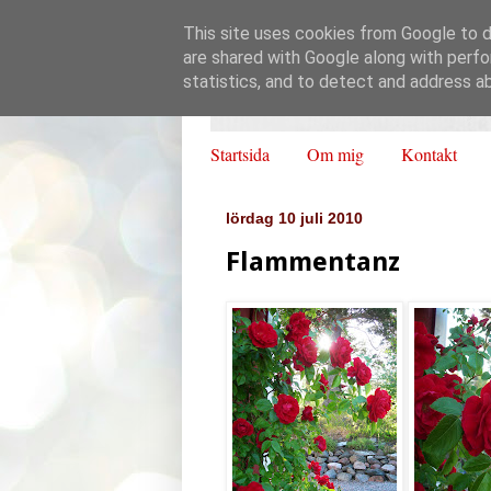
This site uses cookies from Google to de
are shared with Google along with perfo
statistics, and to detect and address a
Startsida
Om mig
Kontakt
lördag 10 juli 2010
Flammentanz