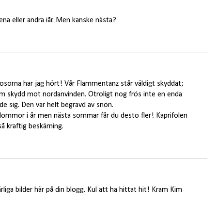
na eller andra iår. Men kanske nästa?
 rosorna har jag hört! Vår Flammentanz står väldigt skyddat;
 skydd mot nordanvinden. Otroligt nog frös inte en enda
de sig. Den var helt begravd av snön.
lommor i år men nästa sommar får du desto fler! Kaprifolen
 så kraftig beskärning.
ga bilder här på din blogg. Kul att ha hittat hit! Kram Kim