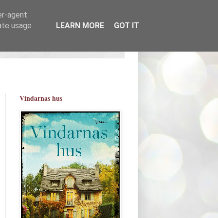
er-agent
rate usage
LEARN MORE
GOT IT
Vindarnas hus