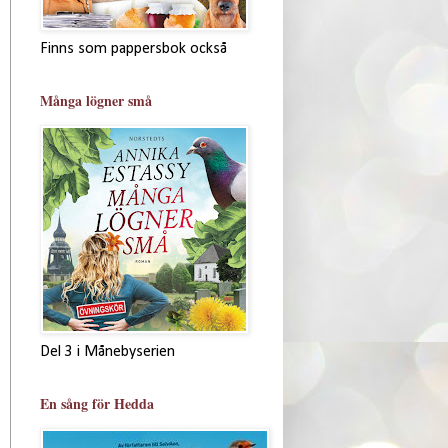
Finns som pappersbok också
Många lögner små
Del 3 i Månebyserien
En sång för Hedda