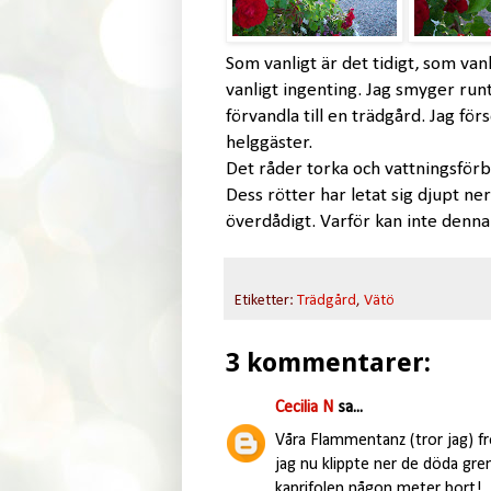
Som vanligt är det tidigt, som va
vanligt ingenting. Jag smyger runt
förvandla till en trädgård. Jag förs
helggäster.
Det råder torka och vattningsfö
Dess rötter har letat sig djupt ner
överdådigt. Varför kan inte denna 
Etiketter:
Trädgård
,
Vätö
3 kommentarer:
Cecilia N
sa...
Våra Flammentanz (tror jag) frö
jag nu klippte ner de döda gre
kaprifolen någon meter bort!