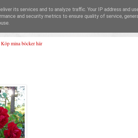
liver its services and to analyze traffic. Your IP address and us
rmance and security metrics to ensure quality of service, gene
buse.
Köp mina böcker här