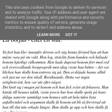
This site uses cookies from Google to deliver its services
and to analyze traffic. Your IP address and user-agent are
shared with Google along with performance and security
metrics to ensure quality of service, generate usage
▼
statistics, and to detect and address abuse.
torsdag 16 september 2010
LEARN MORE
GOT IT
En början - eller ett slut.
Så fort han klev innanför dörren och såg henne förstod han att han
måste vara på sin vakt. Hon log, sträckte fram handen och hälsade
honom hjärtligt välkommen. Hon hade duperat honom förr med ord
och översvallande kroppsspråk men idag visste han bättre – det var
blicken han skulle koncentrera sig på. Den avslöjade henne alltid
och just nu var den iskall. Beräknande. Detta var ingen
artighetsvisit, hon var ute efter något.
Det knöt sig i magen på honom och han fick svårt att fokusera. Han
kände till hennes taktik, visste precis hur hon skulle spela på hans
dåliga samvete samtidigt som hennes sätt att hela tiden byta
anfallsvinkel och argument skulle få honom att bli så förvirrad att
han till slut inte orkade längre. Han skulle ge upp och hon skulle få
sin vilja igenom.