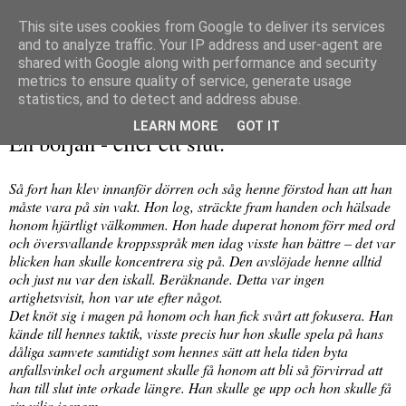
This site uses cookies from Google to deliver its services
and to analyze traffic. Your IP address and user-agent are
shared with Google along with performance and security
metrics to ensure quality of service, generate usage
▼
statistics, and to detect and address abuse.
torsdag 16 september 2010
LEARN MORE
GOT IT
En början - eller ett slut.
Så fort han klev innanför dörren och såg henne förstod han att han
måste vara på sin vakt. Hon log, sträckte fram handen och hälsade
honom hjärtligt välkommen. Hon hade duperat honom förr med ord
och översvallande kroppsspråk men idag visste han bättre – det var
blicken han skulle koncentrera sig på. Den avslöjade henne alltid
och just nu var den iskall. Beräknande. Detta var ingen
artighetsvisit, hon var ute efter något.
Det knöt sig i magen på honom och han fick svårt att fokusera. Han
kände till hennes taktik, visste precis hur hon skulle spela på hans
dåliga samvete samtidigt som hennes sätt att hela tiden byta
anfallsvinkel och argument skulle få honom att bli så förvirrad att
han till slut inte orkade längre. Han skulle ge upp och hon skulle få
sin vilja igenom.