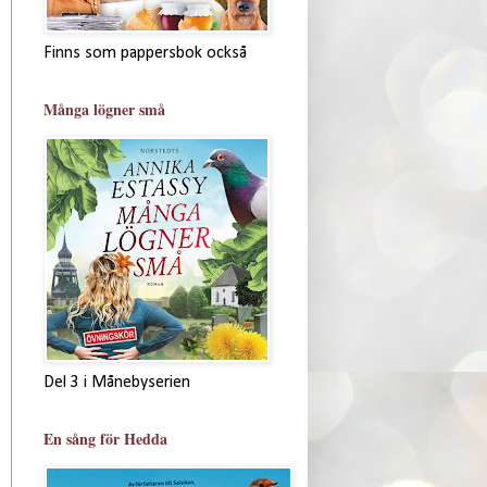
Finns som pappersbok också
Många lögner små
Del 3 i Månebyserien
En sång för Hedda