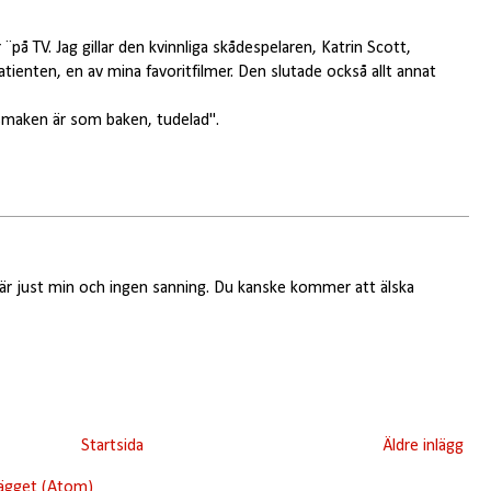
¨på TV. Jag gillar den kvinnliga skådespelaren, Katrin Scott,
ienten, en av mina favoritfilmer. Den slutade också allt annat
"smaken är som baken, tudelad".
t är just min och ingen sanning. Du kanske kommer att älska
Startsida
Äldre inlägg
lägget (Atom)