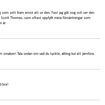
ag som sett fram emot att se den. Fast jag går nog och ser den
in Scott Thomas, som oftast uppfyllt mina förväntningar som
 är.
om smaken! Tala sedan om vad du tyckte, allting kul att jämföra.
d bra!