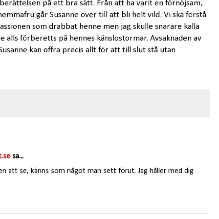
erättelsen på ett bra sätt. Från att ha varit en förnöjsam,
emmafru går Susanne över till att bli helt vild. Vi ska förstå
Passionen som drabbat henne men jag skulle snarare kalla
te alls förberetts på hennes känslostormar. Avsaknaden av
usanne kan offra precis allt för att till slut stå utan
.se
sa...
en att se, känns som något man sett förut. Jag håller med dig