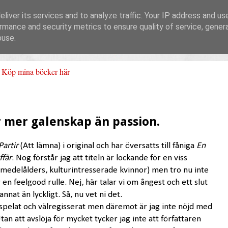
liver its services and to analyze traffic. Your IP address and us
rmance and security metrics to ensure quality of service, gene
buse.
Köp mina böcker här
r mer galenskap än passion.
Partir
(Att lämna) i original och har översatts till fåniga
En
ffär
. Nog förstår jag att titeln är lockande för en viss
medelålders, kulturintresserade kvinnor) men tro nu inte
r en feelgood rulle. Nej, här talar vi om ångest och ett slut
annat än lyckligt. Så, nu vet ni det.
spelat och välregisserat men däremot är jag inte nöjd med
an att avslöja för mycket tycker jag inte att författaren