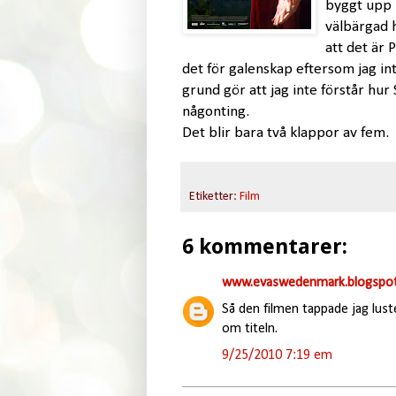
byggt upp b
välbärgad h
att det är 
det för galenskap eftersom jag in
grund gör att jag inte förstår hur S
någonting.
Det blir bara två klappor av fem.
Etiketter:
Film
6 kommentarer:
www.evaswedenmark.blogspot
Så den filmen tappade jag lust
om titeln.
9/25/2010 7:19 em