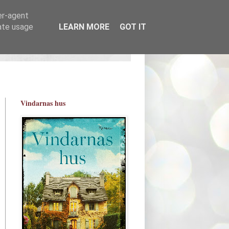
er-agent
rate usage
LEARN MORE
GOT IT
Vindarnas hus