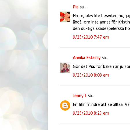
Pia
sa...
Hmm, blev lite besviken nu, j
ändå, om inte annat för Krist
den duktiga skådespelerska hon
9/25/2010 7:47 em
Annika Estassy
sa...
Gör det Pia, för baken är ju s
9/25/2010 8:08 em
Jenny L
sa...
En film mindre att se alltså. Va
9/25/2010 8:23 em