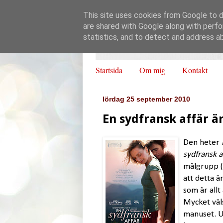
This site uses cookies from Google to de
are shared with Google along with perfo
statistics, and to detect and address a
Startsida
Om mig
Kontakt
lördag 25 september 2010
En sydfransk affär ä
Den heter
sydfransk a
målgrupp (
att detta ä
som är allt 
Mycket väl
manuset. Ut