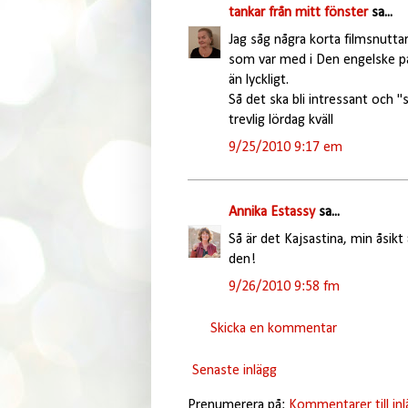
tankar från mitt fönster
sa...
Jag såg några korta filmsnuttar 
som var med i Den engelske pat
än lyckligt.
Så det ska bli intressant och 
trevlig lördag kväll
9/25/2010 9:17 em
Annika Estassy
sa...
Så är det Kajsastina, min åsik
den!
9/26/2010 9:58 fm
Skicka en kommentar
Senaste inlägg
Prenumerera på:
Kommentarer till in