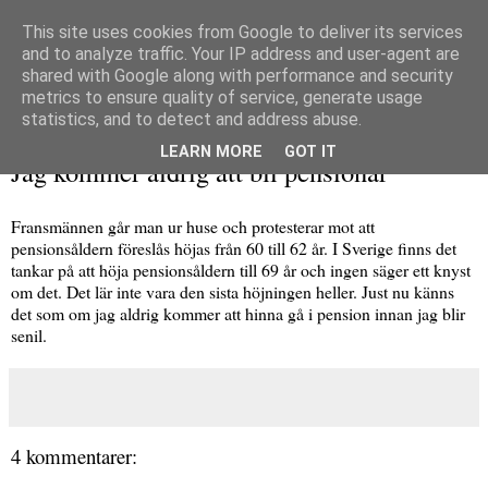
This site uses cookies from Google to deliver its services
and to analyze traffic. Your IP address and user-agent are
shared with Google along with performance and security
metrics to ensure quality of service, generate usage
▼
statistics, and to detect and address abuse.
tisdag 7 september 2010
LEARN MORE
GOT IT
Jag kommer aldrig att bli pensionär
Fransmännen går man ur huse och protesterar mot att
pensionsåldern föreslås höjas från 60 till 62 år. I Sverige finns det
tankar på att höja pensionsåldern till 69 år och ingen säger ett knyst
om det. Det lär inte vara den sista höjningen heller. Just nu känns
det som om jag aldrig kommer att hinna gå i pension innan jag blir
senil.
4 kommentarer: