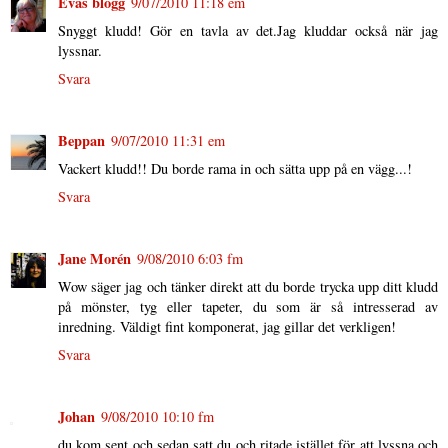
Evas blogg
9/07/2010 11:18 em
Snyggt kludd! Gör en tavla av det.Jag kluddar också när jag
lyssnar.
Svara
Beppan
9/07/2010 11:31 em
Vackert kludd!! Du borde rama in och sätta upp på en vägg...!
Svara
Jane Morén
9/08/2010 6:03 fm
Wow säger jag och tänker direkt att du borde trycka upp ditt kludd
på mönster, tyg eller tapeter, du som är så intresserad av
inredning. Väldigt fint komponerat, jag gillar det verkligen!
Svara
Johan
9/08/2010 10:10 fm
du kom sent och sedan satt du och ritade istället för att lyssna och