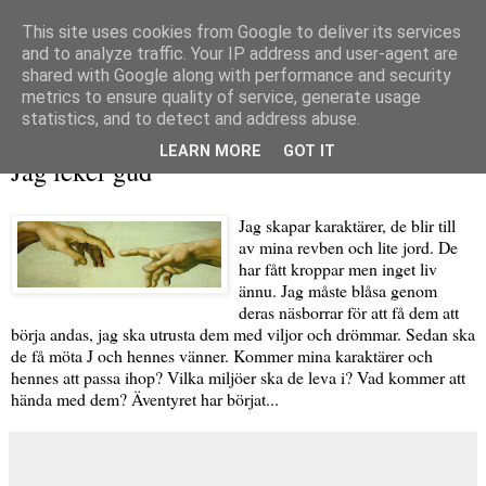
This site uses cookies from Google to deliver its services
and to analyze traffic. Your IP address and user-agent are
shared with Google along with performance and security
metrics to ensure quality of service, generate usage
▼
statistics, and to detect and address abuse.
torsdag 4 november 2010
LEARN MORE
GOT IT
Jag leker gud
Jag skapar karaktärer, de blir till
av mina revben och lite jord. De
har fått kroppar men inget liv
ännu. Jag måste blåsa genom
deras näsborrar för att få dem att
börja andas, jag ska utrusta dem med viljor och drömmar. Sedan ska
de få möta J och hennes vänner. Kommer mina karaktärer och
hennes att passa ihop? Vilka miljöer ska de leva i? Vad kommer att
hända med dem? Äventyret har börjat...