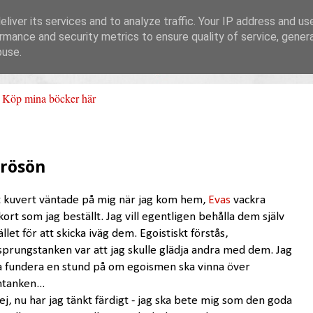
liver its services and to analyze traffic. Your IP address and us
rmance and security metrics to ensure quality of service, gene
buse.
Köp mina böcker här
Frösön
t kuvert väntade på mig när jag kom hem,
Evas
vackra
kort som jag beställt. Jag vill egentligen behålla dem själv
ället för att skicka iväg dem. Egoistiskt förstås,
sprungstanken var att jag skulle glädja andra med dem. Jag
a fundera en stund på om egoismen ska vinna över
tanken...
ej, nu har jag tänkt färdigt - jag ska bete mig som den goda