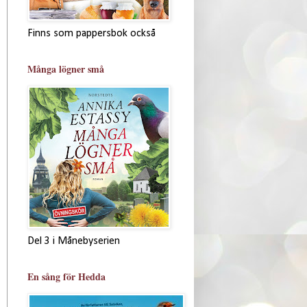
Finns som pappersbok också
Många lögner små
Del 3 i Månebyserien
En sång för Hedda