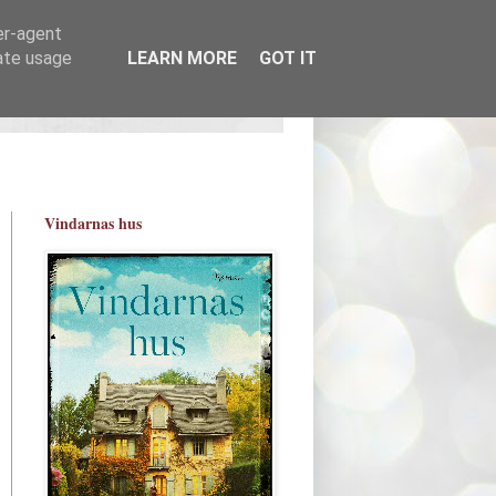
er-agent
rate usage
LEARN MORE
GOT IT
Vindarnas hus