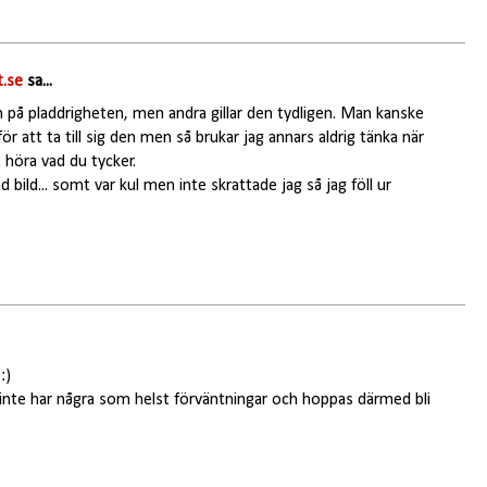
.se
sa...
 på pladdrigheten, men andra gillar den tydligen. Man kanske
ör att ta till sig den men så brukar jag annars aldrig tänka när
t höra vad du tycker.
 bild... somt var kul men inte skrattade jag så jag föll ur
:)
g inte har några som helst förväntningar och hoppas därmed bli