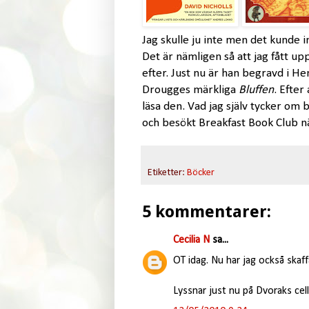
Jag skulle ju inte men det kunde in
Det är nämligen så att jag fått upp
efter. Just nu är han begravd i 
Drougges märkliga
Bluffen
. Efter
läsa den. Vad jag själv tycker om b
och besökt Breakfast Book Club näs
Etiketter:
Böcker
5 kommentarer:
Cecilia N
sa...
OT idag. Nu har jag också skaffa
Lyssnar just nu på Dvoraks ce