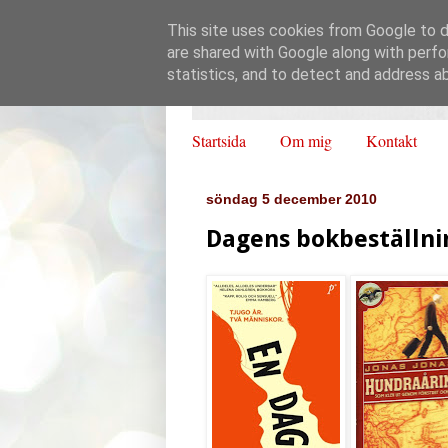
This site uses cookies from Google to de
are shared with Google along with perfo
statistics, and to detect and address a
Startsida
Om mig
Kontakt
söndag 5 december 2010
Dagens bokbeställni