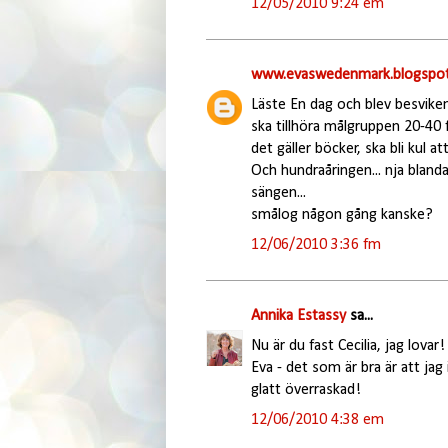
12/05/2010 9:24 em
www.evaswedenmark.blogspot
Läste En dag och blev besviken
ska tillhöra målgruppen 20-40 f
det gäller böcker, ska bli kul at
Och hundraåringen... nja blandad
sängen...
smålog någon gång kanske?
12/06/2010 3:36 fm
Annika Estassy
sa...
Nu är du fast Cecilia, jag lovar! 
Eva - det som är bra är att ja
glatt överraskad!
12/06/2010 4:38 em