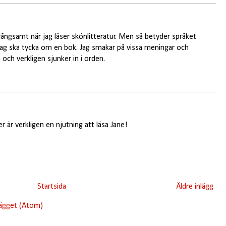
t långsamt när jag läser skönlitteratur. Men så betyder språket
jag ska tycka om en bok. Jag smakar på vissa meningar och
ch verkligen sjunker in i orden.
 är verkligen en njutning att läsa Jane!
Startsida
Äldre inlägg
lägget (Atom)