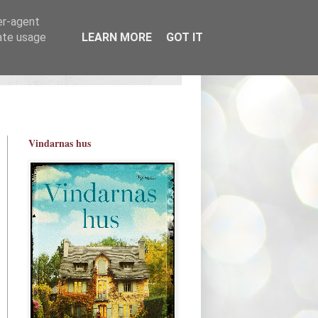
er-agent
rate usage
LEARN MORE
GOT IT
Vindarnas hus