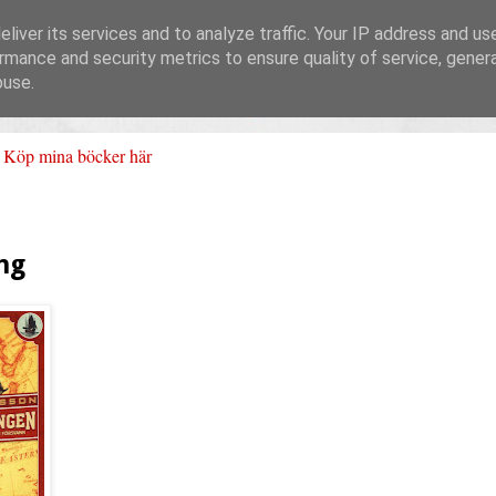
liver its services and to analyze traffic. Your IP address and us
rmance and security metrics to ensure quality of service, gene
buse.
Köp mina böcker här
ng