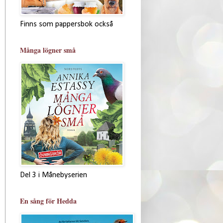
Finns som pappersbok också
Många lögner små
Del 3 i Månebyserien
En sång för Hedda