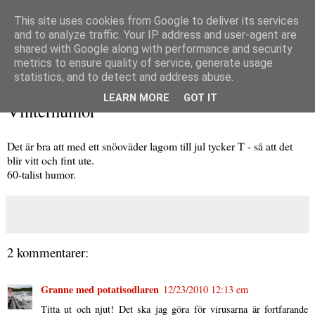
This site uses cookies from Google to deliver its services
and to analyze traffic. Your IP address and user-agent are
shared with Google along with performance and security
metrics to ensure quality of service, generate usage
▼
statistics, and to detect and address abuse.
onsdag 22 december 2010
LEARN MORE
GOT IT
Vinterhumor
Det är bra att med ett snöoväder lagom till jul tycker T - så att det
blir vitt och fint ute.
60-talist humor.
2 kommentarer:
Granne med potatisodlaren
12/23/2010 12:13 em
Titta ut och njut! Det ska jag göra för virusarna är fortfarande