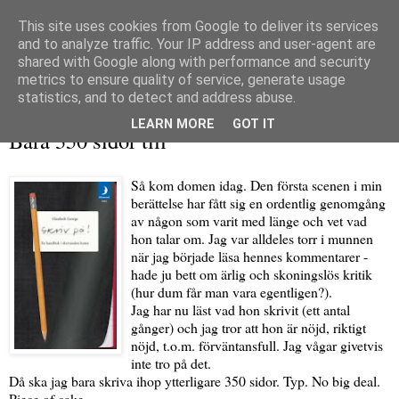
This site uses cookies from Google to deliver its services
and to analyze traffic. Your IP address and user-agent are
shared with Google along with performance and security
metrics to ensure quality of service, generate usage
▼
statistics, and to detect and address abuse.
måndag 31 januari 2011
LEARN MORE
GOT IT
Bara 350 sidor till
Så kom domen idag. Den första scenen i min
berättelse har fått sig en ordentlig genomgång
av någon som varit med länge och vet vad
hon talar om. Jag var alldeles torr i munnen
när jag började läsa hennes kommentarer -
hade ju bett om ärlig och skoningslös kritik
(hur dum får man vara egentligen?).
Jag har nu läst vad hon skrivit (ett antal
gånger) och jag tror att hon är nöjd, riktigt
nöjd, t.o.m. förväntansfull. Jag vågar givetvis
inte tro på det.
Då ska jag bara skriva ihop ytterligare 350 sidor. Typ. No big deal.
Piece of cake.