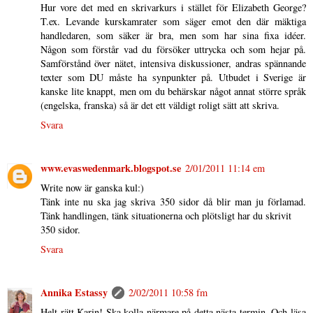
Hur vore det med en skrivarkurs i stället för Elizabeth George?
T.ex. Levande kurskamrater som säger emot den där mäktiga
handledaren, som säker är bra, men som har sina fixa idéer.
Någon som förstår vad du försöker uttrycka och som hejar på.
Samförstånd över nätet, intensiva diskussioner, andras spännande
texter som DU måste ha synpunkter på. Utbudet i Sverige är
kanske lite knappt, men om du behärskar något annat större språk
(engelska, franska) så är det ett väldigt roligt sätt att skriva.
Svara
www.evaswedenmark.blogspot.se
2/01/2011 11:14 em
Write now är ganska kul:)
Tänk inte nu ska jag skriva 350 sidor då blir man ju förlamad.
Tänk handlingen, tänk situationerna och plötsligt har du skrivit
350 sidor.
Svara
Annika Estassy
2/02/2011 10:58 fm
Helt rätt Karin! Ska kolla närmare på detta nästa termin. Och läsa