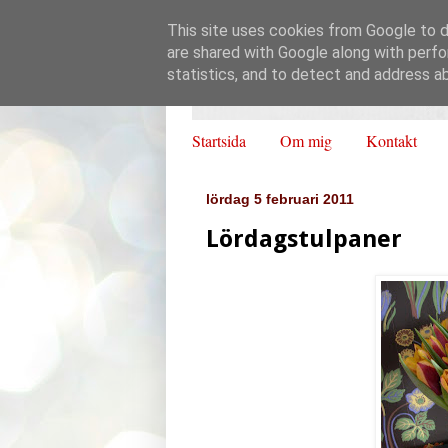
This site uses cookies from Google to de
are shared with Google along with perfo
statistics, and to detect and address a
Startsida
Om mig
Kontakt
lördag 5 februari 2011
Lördagstulpaner