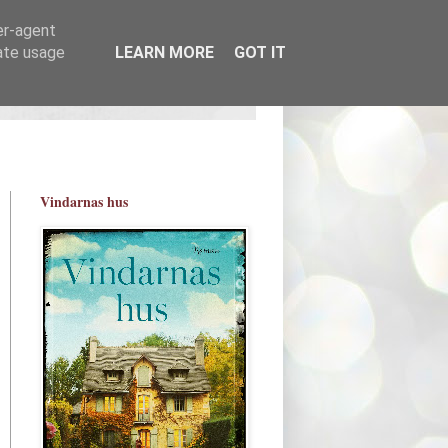
er-agent
rate usage
LEARN MORE
GOT IT
Vindarnas hus