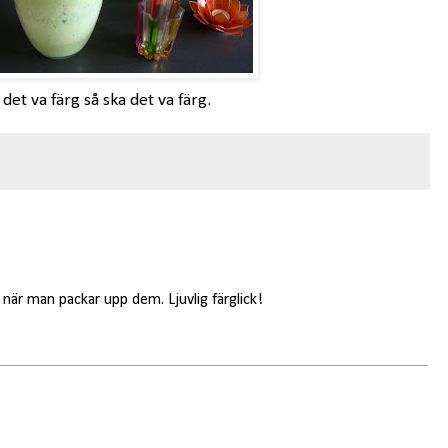
 det va färg så ska det va färg.
gt när man packar upp dem. Ljuvlig färglick!