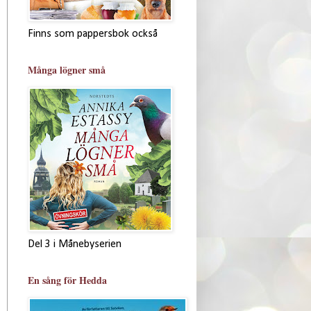
Finns som pappersbok också
Många lögner små
Del 3 i Månebyserien
En sång för Hedda