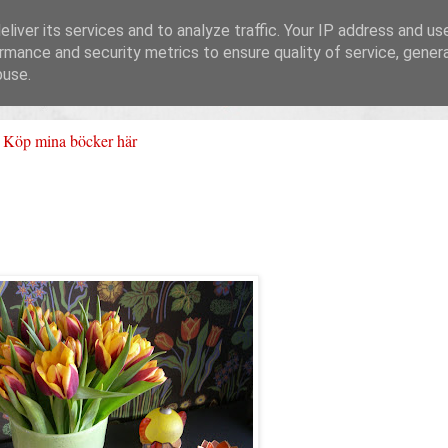
liver its services and to analyze traffic. Your IP address and us
rmance and security metrics to ensure quality of service, gene
buse.
Köp mina böcker här