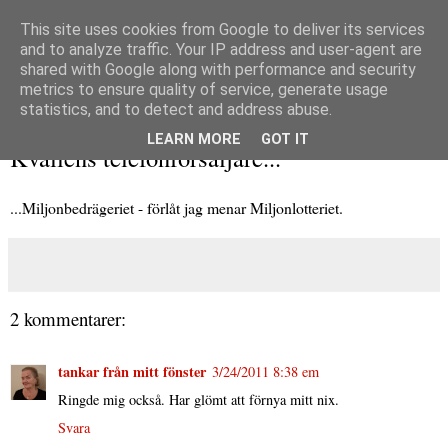
This site uses cookies from Google to deliver its services
and to analyze traffic. Your IP address and user-agent are
shared with Google along with performance and security
metrics to ensure quality of service, generate usage
▼
statistics, and to detect and address abuse.
torsdag 24 mars 2011
LEARN MORE
GOT IT
Kvällens telefonförsäljare...
...Miljonbedrägeriet - förlåt jag menar Miljonlotteriet.
2 kommentarer:
tankar från mitt fönster
3/24/2011 8:38 em
Ringde mig också. Har glömt att förnya mitt nix.
Svara