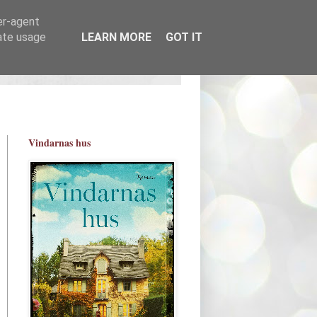
er-agent
rate usage
LEARN MORE
GOT IT
Vindarnas hus