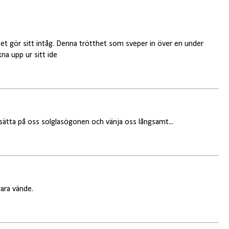
et gör sitt intåg. Denna trötthet som sveper in över en under
kna upp ur sitt ide
r sätta på oss solglasögonen och vänja oss långsamt...
bara vände.