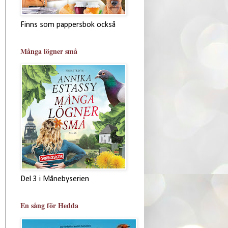
Finns som pappersbok också
Många lögner små
Del 3 i Månebyserien
En sång för Hedda