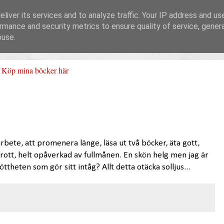
liver its services and to analyze traffic. Your IP address and us
rmance and security metrics to ensure quality of service, gene
buse.
Köp mina böcker här
bete, att promenera länge, läsa ut två böcker, äta gott,
brott, helt opåverkad av fullmånen. En skön helg men jag är
theten som gör sitt intåg? Allt detta otäcka solljus...