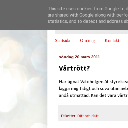
This site uses cookies from Google to de
are shared with Google along with perfo
statistics, and to detect and address a
Startsida
Om mig
Kontakt
söndag 20 mars 2011
Vårtrött?
Har ägnat Vätöhelgen åt styrelsear
lägga mig tidigt och sova utan av
ändå utmattad. Kan det vara vårtröt
Etiketter:
Ditt och datt