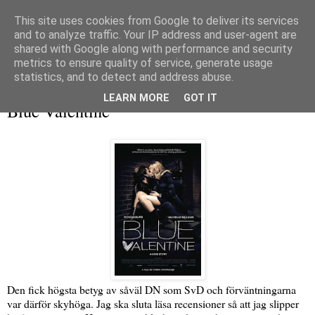
This site uses cookies from Google to deliver its services
and to analyze traffic. Your IP address and user-agent are
shared with Google along with performance and security
metrics to ensure quality of service, generate usage
▼
statistics, and to detect and address abuse.
onsdag 6 april 2011
LEARN MORE
GOT IT
Blue Valentine
Den fick högsta betyg av såväl DN som SvD och förväntningarna
var därför skyhöga. Jag ska sluta läsa recensioner så att jag slipper