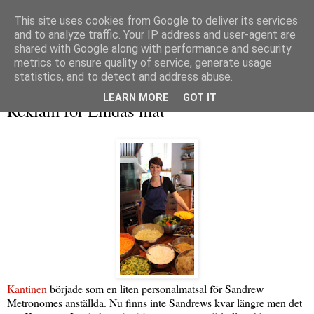
This site uses cookies from Google to deliver its services
and to analyze traffic. Your IP address and user-agent are
shared with Google along with performance and security
metrics to ensure quality of service, generate usage
▼
statistics, and to detect and address abuse.
torsdag 14 april 2011
LEARN MORE
GOT IT
Reklam för Lindas mat
Kantinen
började som en liten personalmatsal för Sandrew
Metronomes anställda. Nu finns inte Sandrews kvar längre men det