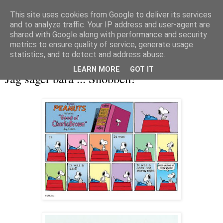
This site uses cookies from Google to deliver its services
and to analyze traffic. Your IP address and user-agent are
shared with Google along with performance and security
metrics to ensure quality of service, generate usage
▼
statistics, and to detect and address abuse.
söndag 27 november 2011
LEARN MORE
GOT IT
Jag säger bara ... Snobben!